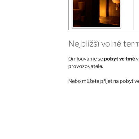
Nejbližší volné ter
Omlouváme se
pobyt ve tmě
v
provozovatele.
Nebo můžete přijet na
pobyt v
Navigace
pro
příspěvek