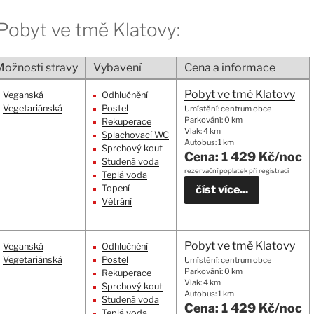
 Pobyt ve tmě Klatovy:
ožnosti stravy
Vybavení
Cena a informace
Pobyt ve tmě Klatovy
Veganská
Odhlučnění
Vegetariánská
Postel
Umístění: centrum obce
Parkování: 0 km
Rekuperace
Vlak: 4 km
Splachovací WC
Autobus: 1 km
Sprchový kout
Cena: 1 429 Kč/noc
Studená voda
rezervační poplatek při registraci
Teplá voda
Topení
číst více...
Větrání
Pobyt ve tmě Klatovy
Veganská
Odhlučnění
Vegetariánská
Postel
Umístění: centrum obce
Parkování: 0 km
Rekuperace
Vlak: 4 km
Sprchový kout
Autobus: 1 km
Studená voda
Cena: 1 429 Kč/noc
Teplá voda