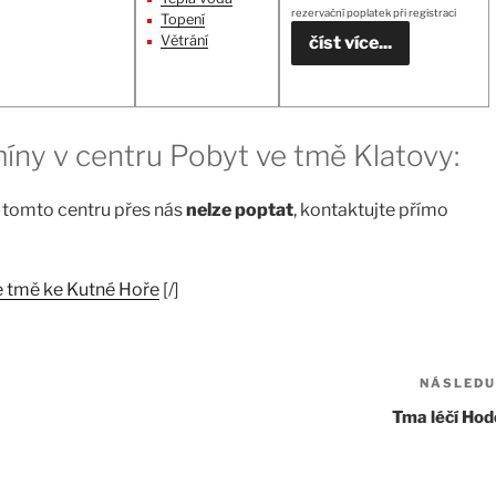
rezervační poplatek při registraci
Topení
Větrání
číst více...
míny v centru Pobyt ve tmě Klatovy:
 tomto centru přes nás
nelze poptat
, kontaktujte přímo
e tmě ke Kutné Hoře
[/]
NÁSLEDU
Tma léčí Hod