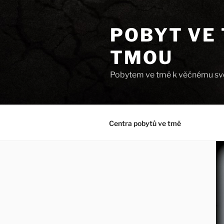
Přejít
k
POBYT VE 
obsahu
webu
TMOU
Pobytem ve tmě k věčnému svě
Centra pobytů ve tmě