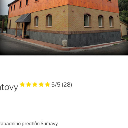
5/5
(28)
atovy
západního předhůří Šumavy,