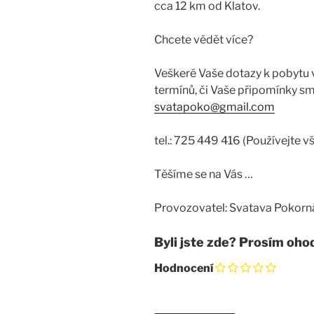
cca 12 km od Klatov.
Chcete vědět více?
Veškeré Vaše dotazy k pobytu
termínů, či Vaše připomínky sm
svatapoko@gmail.com
tel.: 725 449 416 (Používejte vš
Těšíme se na Vás …
Provozovatel: Svatava Pokorná
Byli jste zde? Prosím oho
Hodnocení