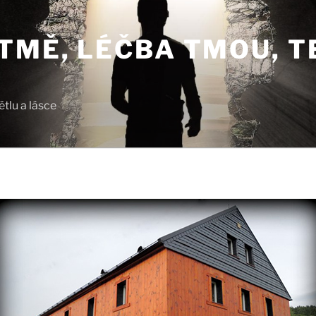
TMĚ, LÉČBA TMOU, T
tlu a lásce