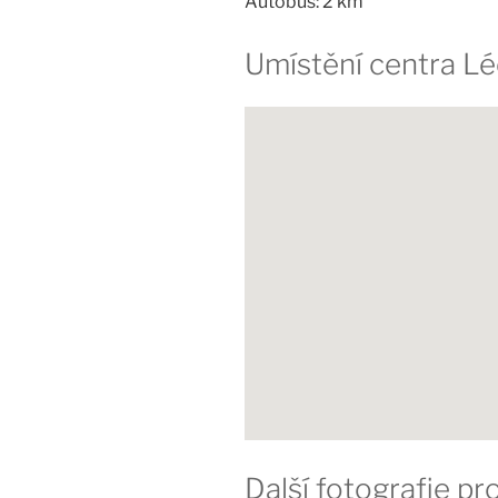
Autobus: 2 km
Umístění centra L
Další fotografie p