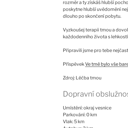
rozměr a ty získáš hlubší pocho
poskytne hlubší uvědomění nejen 
dlouho po skončení pobytu.
Vyzkoušej terapii tmou a dovol s
každodenního života s lehkostí
Připravili jsme pro tebe nejčas
Příspěvek
Ve tmě bylo vše bar
Zdroj: Léčba tmou
Dopravní obslužno
Umístění: okraj vesnice
Parkování: 0 km
Vlak: 5 km