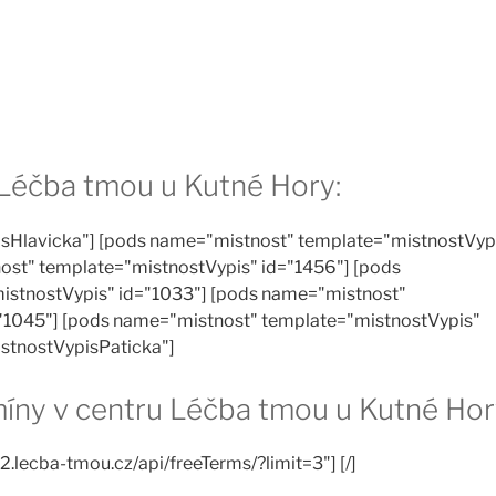
 Léčba tmou u Kutné Hory:
sHlavicka"] [pods name="mistnost" template="mistnostVyp
ost" template="mistnostVypis" id="1456"] [pods
istnostVypis" id="1033"] [pods name="mistnost"
"1045"] [pods name="mistnost" template="mistnostVypis"
istnostVypisPaticka"]
rmíny v centru Léčba tmou u Kutné Hor
2.lecba-tmou.cz/api/freeTerms/?limit=3"] [/]