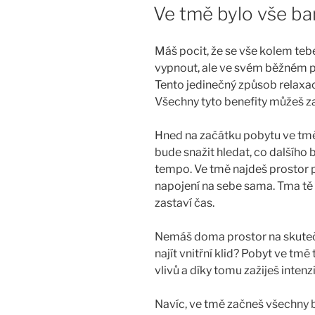
Ve tmě bylo vše ba
Máš pocit, že se vše kolem tebe
vypnout, ale ve svém běžném pr
Tento jedinečný způsob relaxace
Všechny tyto benefity můžeš za
Hned na začátku pobytu ve tmě m
bude snažit hledat, co dalšího 
tempo. Ve tmě najdeš prostor p
napojení na sebe sama. Tma tě
zastaví čas.
Nemáš doma prostor na skutečn
najít vnitřní klid? Pobyt ve tmě
vlivů a díky tomu zažiješ intenzi
Navíc, ve tmě začneš všechny b