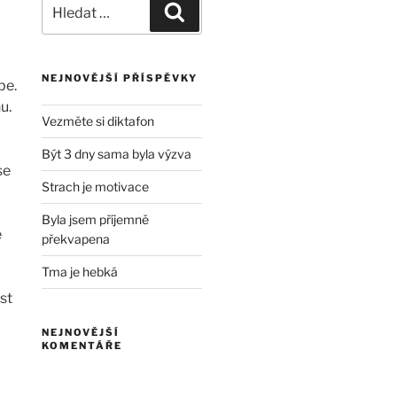
Hledat:
Hledání
NEJNOVĚJŠÍ PŘÍSPĚVKY
be.
u.
Vezměte si diktafon
Být 3 dny sama byla výzva
se
Strach je motivace
Byla jsem příjemně
e
překvapena
Tma je hebká
st
NEJNOVĚJŠÍ
KOMENTÁŘE