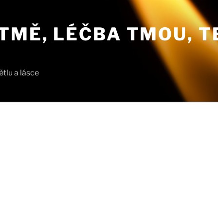
TMĚ, LÉČBA TMOU, T
tlu a lásce