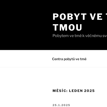
Přejít
k
POBYT VE 
obsahu
webu
TMOU
Pobytem ve tmě k věčnému svě
Centra pobytů ve tmě
MĚSÍC:
LEDEN 2025
PUBLIKOVÁNO
25.1.2025