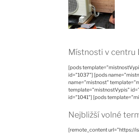
Místnosti v centru
[pods template="mistnostVypi
id="1037"] [pods name="mistn
name="mistnost" template="m
template="mistnostVypis" id=
id="1041"] [pods template="m
Nejbližší volné te
[remote_content url="https://is