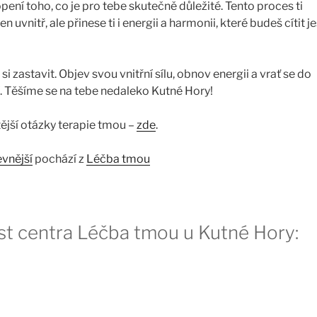
pení toho, co je pro tebe skutečně důležité. Tento proces ti
uvnitř, ale přinese ti i energii a harmonii, které budeš cítit j
i zastavit. Objev svou vnitřní sílu, obnov energii a vrať se do
. Těšíme se na tebe nedaleko Kutné Hory!
tější otázky terapie tmou –
zde
.
evnější
pochází z
Léčba tmou
st centra Léčba tmou u Kutné Hory: