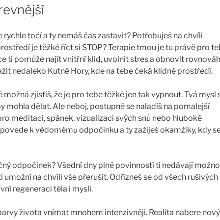
revnější
 rychle točí a ty nemáš čas zastavit? Potřebuješ na chvíli
ostředí je těžké říct si STOP?
Terapie tmou
je tu právě pro te
 ti pomůže najít vnitřní klid, uvolnit stres a obnovit rovnováh
žít nedaleko Kutné Hory, kde na tebe čeká klidné prostředí.
ožná zjistíš, že je pro tebe těžké jen tak vypnout. Tvá mysl 
by mohla dělat. Ale neboj, postupně se naladíš na pomalejší
ro meditaci, spánek, vizualizaci svých snů nebo hluboké
 povede k vědomému odpočinku a ty zažiješ okamžiky, kdy s
ý odpočinek? Všední dny plné povinností ti nedávají možno
 ti umožní na chvíli vše přerušit. Odřízneš se od všech rušivých
vní regeneraci těla i mysli.
arvy života vnímat mnohem intenzivněji. Realita nabere nový