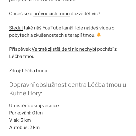
Chceš se o
průvodcích tmou
dozvědět víc?
Sleduj
také náš YouTube kanál, kde najdeš videa o
pobytech a zkušenostech s terapií tmou.
Příspěvek
Ve tmě zjistíš, že ti nic nechybí
pochází z
Léčba tmou
Zdroj: Léčba tmou
Dopravní obslužnost centra Léčba tmou u
Kutné Hory:
Umístění: okraj vesnice
Parkování: 0 km
Vlak: 5 km
Autobus: 2 km