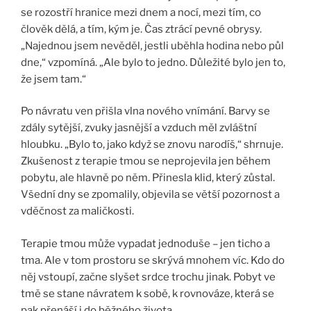
se rozostří hranice mezi dnem a nocí, mezi tím, co
člověk dělá, a tím, kým je. Čas ztrácí pevné obrysy.
„Najednou jsem nevěděl, jestli uběhla hodina nebo půl
dne,“ vzpomíná. „Ale bylo to jedno. Důležité bylo jen to,
že jsem tam.“
Po návratu ven přišla vlna nového vnímání. Barvy se
zdály sytější, zvuky jasnější a vzduch měl zvláštní
hloubku. „Bylo to, jako když se znovu narodíš,“ shrnuje.
Zkušenost z terapie tmou se neprojevila jen během
pobytu, ale hlavně po něm. Přinesla klid, který zůstal.
Všední dny se zpomalily, objevila se větší pozornost a
vděčnost za maličkosti.
Terapie tmou může vypadat jednoduše – jen ticho a
tma. Ale v tom prostoru se skrývá mnohem víc. Kdo do
něj vstoupí, začne slyšet srdce trochu jinak. Pobyt ve
tmě se stane návratem k sobě, k rovnováze, která se
pak přenáší i do běžného života.