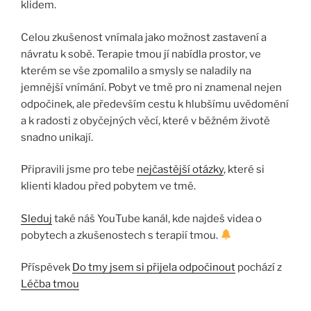
klidem.
Celou zkušenost vnímala jako možnost zastavení a
návratu k sobě. Terapie tmou jí nabídla prostor, ve
kterém se vše zpomalilo a smysly se naladily na
jemnější vnímání. Pobyt ve tmě pro ni znamenal nejen
odpočinek, ale především cestu k hlubšímu uvědomění
a k radosti z obyčejných věcí, které v běžném životě
snadno unikají.
Připravili jsme pro tebe
nejčastější otázky
, které si
klienti kladou před pobytem ve tmě.
Sleduj
také náš YouTube kanál, kde najdeš videa o
pobytech a zkušenostech s terapií tmou.
Příspěvek
Do tmy jsem si přijela odpočinout
pochází z
Léčba tmou