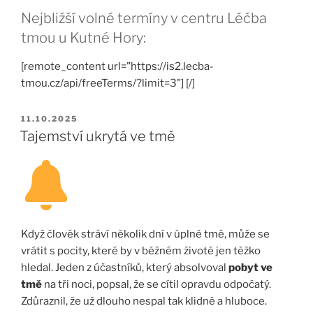
Nejbližší volné termíny v centru Léčba
tmou u Kutné Hory:
[remote_content url="https://is2.lecba-
tmou.cz/api/freeTerms/?limit=3"] [/]
PUBLIKOVÁNO
11.10.2025
Tajemství ukrytá ve tmě
Když člověk stráví několik dní v úplné tmě, může se
vrátit s pocity, které by v běžném životě jen těžko
hledal. Jeden z účastníků, který absolvoval
pobyt ve
tmě
na tři noci, popsal, že se cítil opravdu odpočatý.
Zdůraznil, že už dlouho nespal tak klidně a hluboce.