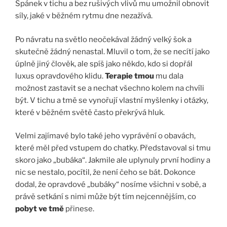
Spánek v tichu a bez rušivých vlivů mu umožnil obnovit
síly, jaké v běžném rytmu dne nezažívá.
Po návratu na světlo neočekával žádný velký šok a
skutečně žádný nenastal. Mluvil o tom, že se necítí jako
úplně jiný člověk, ale spíš jako někdo, kdo si dopřál
luxus opravdového klidu.
Terapie tmou
mu dala
možnost zastavit se a nechat všechno kolem na chvíli
být. V tichu a tmě se vynořují vlastní myšlenky i otázky,
které v běžném světě často překrývá hluk.
Velmi zajímavé bylo také jeho vyprávění o obavách,
které měl před vstupem do chatky. Představoval si tmu
skoro jako „bubáka“. Jakmile ale uplynuly první hodiny a
nic se nestalo, pocítil, že není čeho se bát. Dokonce
dodal, že opravdové „bubáky“ nosíme všichni v sobě, a
právě setkání s nimi může být tím nejcennějším, co
pobyt ve tmě
přinese.