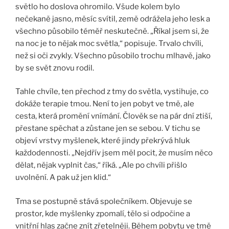
světlo ho doslova ohromilo. Všude kolem bylo
nečekaně jasno, měsíc svítil, země odrážela jeho lesk a
všechno působilo téměř neskutečně. „Říkal jsem si, že
na noc je to nějak moc světla,“ popisuje. Trvalo chvíli,
než si oči zvykly. Všechno působilo trochu mlhavě, jako
by se svět znovu rodil.
Tahle chvíle, ten přechod z tmy do světla, vystihuje, co
dokáže terapie tmou. Není to jen pobyt ve tmě, ale
cesta, která promění vnímání. Člověk se na pár dní ztiší,
přestane spěchat a zůstane jen se sebou. V tichu se
objeví vrstvy myšlenek, které jindy překrývá hluk
každodennosti. „Nejdřív jsem měl pocit, že musím něco
dělat, nějak vyplnit čas,“ říká. „Ale po chvíli přišlo
uvolnění. A pak už jen klid.“
Tma se postupně stává společníkem. Objevuje se
prostor, kde myšlenky zpomalí, tělo si odpočine a
vnitřní hlas začne znít zřetelněji. Během pobytu ve tmě