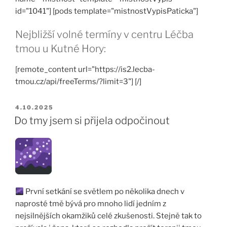
id="1041"] [pods template="mistnostVypisPaticka"]
Nejbližší volné termíny v centru Léčba
tmou u Kutné Hory:
[remote_content url="https://is2.lecba-
tmou.cz/api/freeTerms/?limit=3"] [/]
PUBLIKOVÁNO
4.10.2025
Do tmy jsem si přijela odpočinout
První setkání se světlem po několika dnech v
naprosté tmě bývá pro mnoho lidí jedním z
nejsilnějších okamžiků celé zkušenosti. Stejně tak to