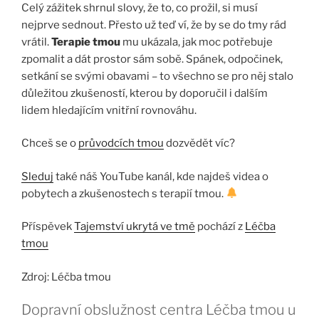
Celý zážitek shrnul slovy, že to, co prožil, si musí
nejprve sednout. Přesto už teď ví, že by se do tmy rád
vrátil.
Terapie tmou
mu ukázala, jak moc potřebuje
zpomalit a dát prostor sám sobě. Spánek, odpočinek,
setkání se svými obavami – to všechno se pro něj stalo
důležitou zkušeností, kterou by doporučil i dalším
lidem hledajícím vnitřní rovnováhu.
Chceš se o
průvodcích tmou
dozvědět víc?
Sleduj
také náš YouTube kanál, kde najdeš videa o
pobytech a zkušenostech s terapií tmou.
Příspěvek
Tajemství ukrytá ve tmě
pochází z
Léčba
tmou
Zdroj: Léčba tmou
Dopravní obslužnost centra Léčba tmou u