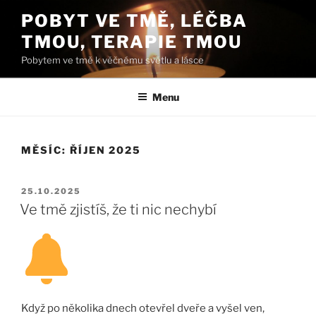
Přejít
POBYT VE TMĚ, LÉČBA
k
TMOU, TERAPIE TMOU
obsahu
webu
Pobytem ve tmě k věčnému světlu a lásce
Menu
MĚSÍC:
ŘÍJEN 2025
PUBLIKOVÁNO
25.10.2025
Ve tmě zjistíš, že ti nic nechybí
Když po několika dnech otevřel dveře a vyšel ven,