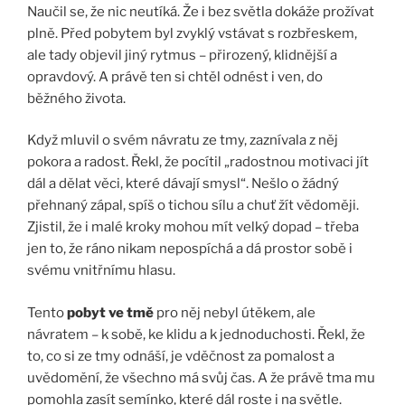
Naučil se, že nic neutíká. Že i bez světla dokáže prožívat
plně. Před pobytem byl zvyklý vstávat s rozbřeskem,
ale tady objevil jiný rytmus – přirozený, klidnější a
opravdový. A právě ten si chtěl odnést i ven, do
běžného života.
Když mluvil o svém návratu ze tmy, zaznívala z něj
pokora a radost. Řekl, že pocítil „radostnou motivaci jít
dál a dělat věci, které dávají smysl“. Nešlo o žádný
přehnaný zápal, spíš o tichou sílu a chuť žít vědoměji.
Zjistil, že i malé kroky mohou mít velký dopad – třeba
jen to, že ráno nikam nepospíchá a dá prostor sobě i
svému vnitřnímu hlasu.
Tento
pobyt ve tmě
pro něj nebyl útěkem, ale
návratem – k sobě, ke klidu a k jednoduchosti. Řekl, že
to, co si ze tmy odnáší, je vděčnost za pomalost a
uvědomění, že všechno má svůj čas. A že právě tma mu
pomohla zasít semínko, které dál roste i na světle.