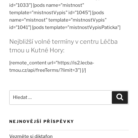
id="1033"] [pods name="mistnost"
template="mistnostVypis" id="1045"] [pods
name="mistnost" template="mistnostVypis"
id="1041"] [pods template="mistnostVypisPaticka"]
Nejbližší volné termíny v centru Léčba
tmou u Kutné Hory:
[remote_content url="https://is2.lecba-
tmou.cz/api/freeTerms/?limit=3"] [/]
Hledat:
Hledán
NEJNOVĚJŠÍ PŘÍSPĚVKY
Vezměte si diktafon