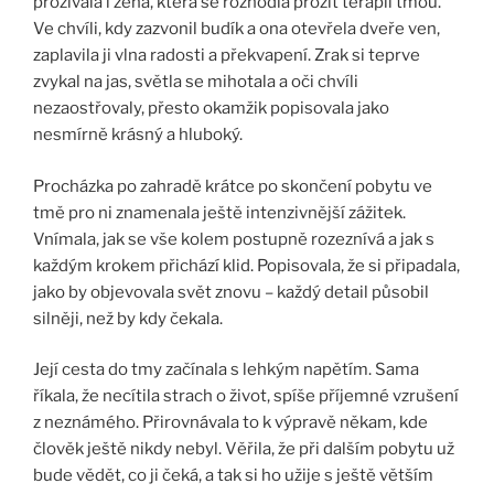
prožívala i žena, která se rozhodla prožít terapii tmou.
Ve chvíli, kdy zazvonil budík a ona otevřela dveře ven,
zaplavila ji vlna radosti a překvapení. Zrak si teprve
zvykal na jas, světla se mihotala a oči chvíli
nezaostřovaly, přesto okamžik popisovala jako
nesmírně krásný a hluboký.
Procházka po zahradě krátce po skončení pobytu ve
tmě pro ni znamenala ještě intenzivnější zážitek.
Vnímala, jak se vše kolem postupně rozeznívá a jak s
každým krokem přichází klid. Popisovala, že si připadala,
jako by objevovala svět znovu – každý detail působil
silněji, než by kdy čekala.
Její cesta do tmy začínala s lehkým napětím. Sama
říkala, že necítila strach o život, spíše příjemné vzrušení
z neznámého. Přirovnávala to k výpravě někam, kde
člověk ještě nikdy nebyl. Věřila, že při dalším pobytu už
bude vědět, co ji čeká, a tak si ho užije s ještě větším