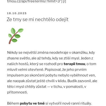
tmou.cz/api/freeTerms/?limit=3"] [/]
PUBLIKOVÁNO
18.10.2025
Ze tmy se mi nechtělo odejít
Někdy se největší změna neodehraje v okamžiku, kdy
zhasne světlo, ale až tehdy, kdy se ztiší mysl. Jeden z
našich hostů, který se rozhodl pro
terapii tmou
, o tom
mluvil velmi otevřeně. Popisoval, že jeho prvním
impulsem po skončení pobytu nebylo vyběhnout ven,
ale naopak zůstat ještě chvíli v klidu. Budík zazvonil, ale
tělo i mysl chtěly zůstat — v tichu, v pomalosti, v
přítomnosti.
Během
pobytu ve tmě
si vytvořil nové ranní rituály.