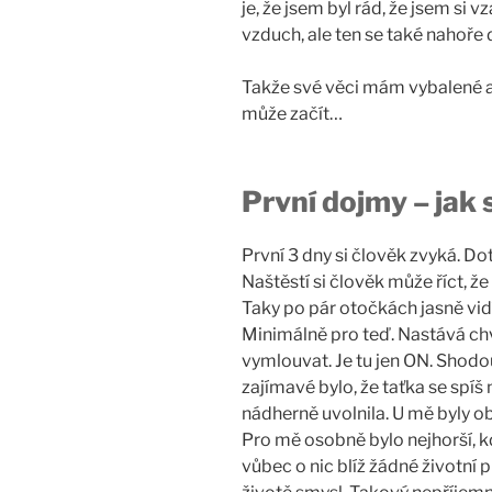
je, že jsem byl rád, že jsem si 
vzduch, ale ten se také nahoře d
Takže své věci mám vybalené a h
může začít…
První dojmy – jak 
První 3 dny si člověk zvyká. D
Naštěstí si člověk může říct, že
Taky po pár otočkách jasně vidí,
Minimálně pro teď. Nastává chv
vymlouvat. Je tu jen ON. Shod
zajímavé bylo, že taťka se spíš
nádherně uvolnila. U mě byly oba
Pro mě osobně bylo nejhorší, k
vůbec o nic blíž žádné životní 