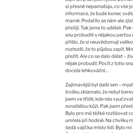
si přesně nepamatuju, co vše js
informace, že bude konec světa. 
marné. Podařilo se nám ale zjist
přežijí. Tak jsme to udělali. Pa
snu probudili s nějakou partou ml
přišlo, že si neuvědomují veli
rozhodli, že to půjdou zapít. M
přežít. Ale co se dalo dělat – 
nějak probudil. Pocit z toho snu
docela lehkovážní…
Zajímavější byl další sen – mys
trošku zklamalo, že nebyl barevn
jsem ve třídě, kde nás vyučoval
svraštělou kůži. Pak jsem přesta
Bylo pro mě těžké rozlišovat co 
umřela při hodině. Na chvilku mi 
šedá vajíčka místo lidí. Bylo mi