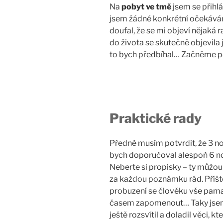
Na
pobyt ve tmě
jsem se přihl
jsem žádné konkrétní očekávání,
doufal, že se mi objeví nějaká
do života se skutečně objevila j
to bych předbíhal… Začněme 
Praktické rady
Předně musím potvrdit, že 3 no
bych doporučoval alespoň 6 nocí
Neberte si propisky – ty můžou
za každou poznámku rád. Příště
probuzení se člověku vše pamat
časem zapomenout… Taky jsem by
ještě rozsvítil a doladil věci,