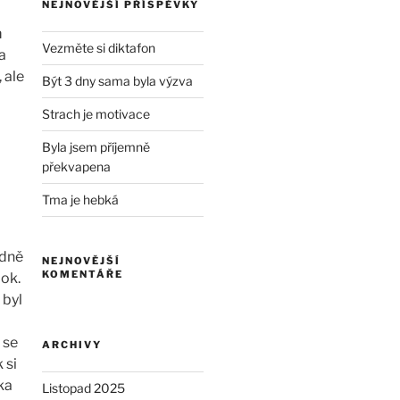
NEJNOVĚJŠÍ PŘÍSPĚVKY
m
Vezměte si diktafon
a
 ale
Být 3 dny sama byla výzva
Strach je motivace
Byla jsem příjemně
překvapena
Tma je hebká
odně
NEJNOVĚJŠÍ
KOMENTÁŘE
lok.
 byl
 se
ARCHIVY
 si
ka
Listopad 2025