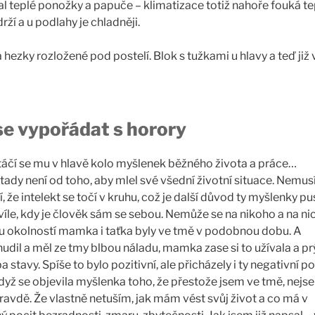
vzal teplé ponožky a papuče – klimatizace totiž nahoře fouká te
rží a u podlahy je chladněji.
ezky rozložené pod postelí. Blok s tužkami u hlavy a teď již 
se vypořádat s horory
otáčí se mu v hlavě kolo myšlenek běžného života a práce…
 tady není od toho, aby mlel své všední životní situace. Nemusí
 že intelekt se točí v kruhu, což je další důvod ty myšlenky pus
íle, kdy je člověk sám se sebou. Nemůže se na nikoho a na ni
ou okolností mamka i taťka byly ve tmě v podobnou dobu. A
 nudil a měl ze tmy blbou náladu, mamka zase si to užívala a pr
 stavy. Spíše to bylo pozitivní, ale přicházely i ty negativní po
dyž se objevila myšlenka toho, že přestože jsem ve tmě, nejs
pravdě. Že vlastně netuším, jak mám vést svůj život a co má v