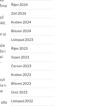
 ve
Říjen 2024
 Tma
Září 2024
dyž
Květen 2024
rád,
Březen 2024
m si
Listopad 2023
ůže
Říjen 2023
že i
sl
Srpen 2023
y
Červen 2023
Květen 2023
out
Březen 2023
ra v
me
Únor 2023
Listopad 2022
síla