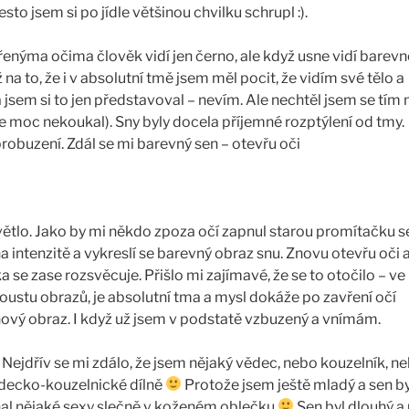
řesto jsem si po jídle většinou chvilku schrupl :).
řenýma očima člověk vidí jen černo, ale když usne vidí barevn
ž na to, že i v absolutní tmě jsem měl pocit, že vidím své tělo a
 jsem si to jen představoval – nevím. Ale nechtěl jsem se tím
be moc nekoukal). Sny byly docela příjemné rozptýlení od tmy.
probuzení. Zdál se mi barevný sen – otevřu oči
světlo. Jako by mi někdo zpoza očí zapnul starou promítačku s
a intenzitě a vykreslí se barevný obraz snu. Znovu otevřu oči 
a se zase rozsvěcuje. Přišlo mi zajímavé, že se to otočilo – ve
poustu obrazů, je absolutní tma a mysl dokáže po zavření očí
ový obraz. I když už jsem v podstatě vzbuzený a vnímám.
 Nejdřív se mi zdálo, že jsem nějaký vědec, nebo kouzelník, n
ědecko-kouzelnické dílně
Protože jsem ještě mladý a sen by
hal nějaké sexy slečně v koženém oblečku
Sen byl dlouhý a