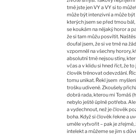
životě smysl. Takový nepříjemný
tmě jste jen VY a VY si to může
může být intenzivní a může být 
kterých jsem se před tmou bál, 
se koukám na nějaký horor a pa
že si tam můžu posvítit. Naště
doufal jsem, že si ve tmě na ž
vzpomněl na všechny horory, kt
absolutní tmě nejsou stíny, kte
včas a v klidu si hned říct, že 
člověk trénovat odevzdání. Říct
tomu unikat. Řekl jsem myšlenk
trošku udiveně. Zkoušely přicháze
dobrá rada, kterou mi Tomáš (ho
nebylo ještě úplně potřeba. Al
a vydechnout, než je člověk poz
boha. Když si člověk řekne a u
uměle vytvořit – pak je zřejmé, ž
intelekt a můžeme se jim s dův