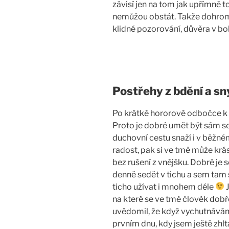
závisí jen na tom jak upřímně
nemůžou obstát. Takže dohroma
klidné pozorování, důvěra v b
Postřehy z bdění a sn
Po krátké hororové odbočce k z
Proto je dobré umět být sám se
duchovní cestu snaží i v běžné
radost, pak si ve tmě může krás
bez rušení z vnějšku. Dobré je 
denně sedět v tichu a sem tam si
ticho užívat i mnohem déle
J
na které se ve tmě člověk dobř
uvědomil, že když vychutnává
prvním dnu, kdy jsem ještě zhlta