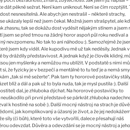
 pocit bezradnosti, zmaru, zbytečnosti. Jak jsem již napsal –
te dát pěkně sežrat. Není kam uniknout. Není se čím rozptýlit.
dost nesnesitelná. Ale abych jen nestrašil – některé strachy,
se ukázaly lepší než jsem čekal. Možná jsem strašpytel, ale k
k zhasnu, tak se dokážu dost vyděsit nějakým stínem a jsem 
stí jsem se před tmou na žádný horor aspoň půl roku nedíval a
ádný nevzpomenu. No tak to ani náhodou :). Samozřejmě že jse
eré jsem kdy viděl. Ale kupodivu mě už tak neděsily. Jednak v
ré by dráždily představivost. A jednak když je člověk klidný, m
to jsou jen myšlenky a nemůžou mu ublížit. V podstatě s nimi mů
 si, že fyzicky je v bezpečí a mentálně to tu teď je a nemá smy
ám „tak si mě sežerte“. Pak tam ty hororové postavičky stál
t blíž a dál a pak už to byla nuda, tak je mysl pustila :). Další
stitel) dal, je zhluboka dýchat. Na hororové postavičky to
e neuškodilo při první představě se párkrát zhluboka nadechn
val k hostině na sobě :). Další mocný nástroj na strach je důvě
vědomí, jak komplikovaný a úžasný je život, a že jej nedokáže
e síly (či bůh), které toto vše vytvořili, dalece přesahují náš
ěrou odevzdat. Důvěra a odevzdání se je mocný nástroj a jeho 