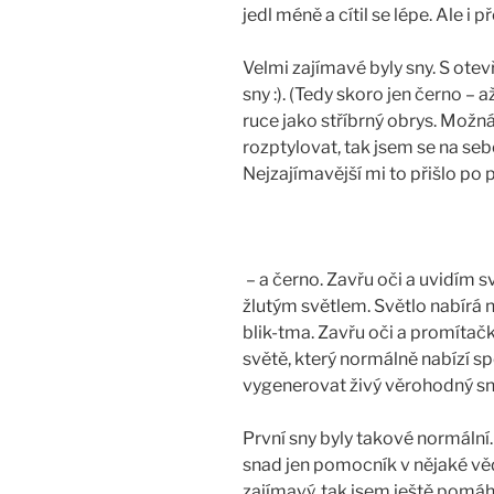
jedl méně a cítil se lépe. Ale i p
Velmi zajímavé byly sny. S otev
sny :). (Tedy skoro jen černo – a
ruce jako stříbrný obrys. Možná
rozptylovat, tak jsem se na se
Nejzajímavější mi to přišlo po 
– a černo. Zavřu oči a uvidím 
žlutým světlem. Světlo nabírá n
blik-tma. Zavřu oči a promítačk
světě, který normálně nabízí s
vygenerovat živý věrohodný sn
První sny byly takové normální.
snad jen pomocník v nějaké v
zajímavý, tak jsem ještě pomá