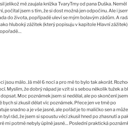
ásil jelikož mě zaujala knížka TvaryTmy od pana Duška. Neměl
 počítal jsem s tím, že si dost možná jen odpočinu. Ale i jse
 rada do života, popřípadě uleví se mým bolavým zádům. A rad
ako hluboký zážitek (který popisuju v kapitole Hlavní zážitek),
popořadě…
ci jsou málo. Já měl 6 nocí a pro mě to bylo tak akorát. Rozh
. Myslím, že dobrý nápad je vzít si s sebou několik tužek a b
 dopsat. Moc poznámek jsem si nedělal, ale po skončení jsem
 bych si zkusil dělat víc poznámek. Přece jen ve tmě po
uje snadno a je vše jasné, ale pořád je to maličko sen a může
l rád, že jsem si spoustu věcí zkusil hned po zhasnutí a pak
 které mi potmě nebyly úplně jasné… Poslední praktická poznám