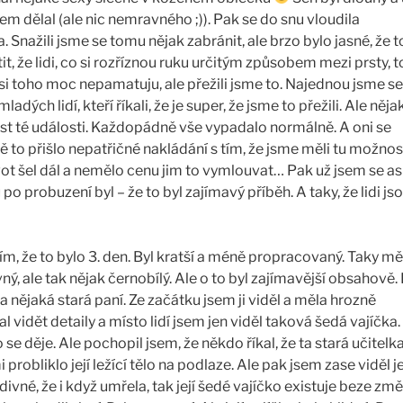
em dělal (ale nic nemravného ;)). Pak se do snu vloudila
Snažili jsme se tomu nějak zabránit, ale brzo bylo jasné, že to
it, že lidi, co si rozříznou ruku určitým způsobem mezi prsty, t
k si toho moc nepamatuju, ale přežili jsme to. Najednou jsme se
adých lidí, kteří říkali, že je super, že jsme to přežili. Ale něja
kost té události. Každopádně vše vypadalo normálně. A oni se
ně to přišlo nepatřičné nakládání s tím, že jsme měli tu možnos
život šel dál a nemělo cenu jim to vymlouvat… Pak už jsem se as
 po probuzení byl – že to byl zajímavý příběh. A taky, že lidi js
lím, že to bylo 3. den. Byl kratší a méně propracovaný. Taky mě
ý, ale tak nějak černobílý. Ale o to byl zajímavější obsahově. 
a nějaká stará paní. Ze začátku jsem ji viděl a měla hrozně
l vidět detaily a místo lidí jsem jen viděl taková šedá vajíčka.
se děje. Ale pochopil jsem, že někdo říkal, že ta stará učitelk
probliklo její ležící tělo na podlaze. Ale pak jsem zase viděl j
 divné, že i když umřela, tak její šedé vajíčko existuje beze změ