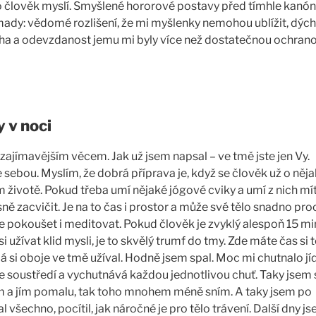
 to člověk myslí. Smyšlené hororové postavy před tímhle kan
dy: vědomé rozlišení, že mi myšlenky nemohou ublížit, dých
oha a odevzdanost jemu mi byly více než dostatečnou ochrano
y v noci
ajímavějším věcem. Jak už jsem napsal – ve tmě jste jen Vy.
 sebou. Myslím, že dobrá příprava je, když se člověk už o něj
m životě. Pokud třeba umí nějaké jógové cviky a umí z nich mí
ně zacvičit. Je na to čas i prostor a může své tělo snadno proc
se pokoušet i meditovat. Pokud člověk je zvyklý alespoň 15 mi
 užívat klid mysli, je to skvělý trumf do tmy. Zde máte čas si 
á si oboje ve tmě užíval. Hodně jsem spal. Moc mi chutnalo jíd
e soustředí a vychutnává každou jednotlivou chuť. Taky jsem 
m a jím pomalu, tak toho mnohem méně sním. A taky jsem po
l všechno, pocítil, jak náročné je pro tělo trávení. Další dny j