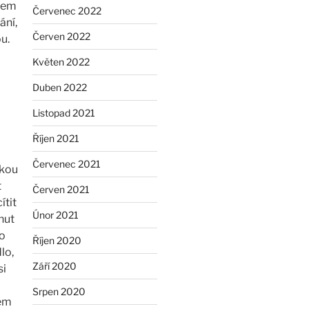
ónem
Červenec 2022
ání,
Červen 2022
u.
Květen 2022
Duben 2022
Listopad 2021
Říjen 2021
Červenec 2021
akou
t
Červen 2021
ítit
Únor 2021
nut
to
Říjen 2020
lo,
Září 2020
si
Srpen 2020
sem