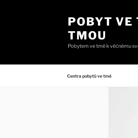
Přejít
k
POBYT VE 
obsahu
webu
TMOU
Pobytem ve tmě k věčnému svě
Centra pobytů ve tmě