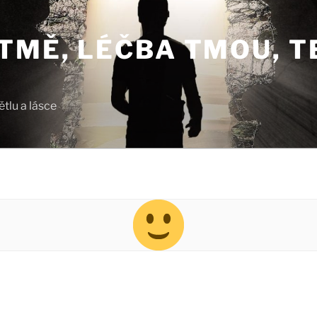
TMĚ, LÉČBA TMOU, T
tlu a lásce