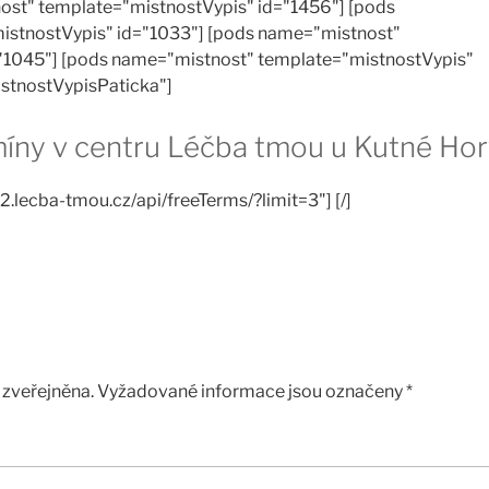
ost" template="mistnostVypis" id="1456"] [pods
istnostVypis" id="1033"] [pods name="mistnost"
"1045"] [pods name="mistnost" template="mistnostVypis"
istnostVypisPaticka"]
rmíny v centru Léčba tmou u Kutné Hor
2.lecba-tmou.cz/api/freeTerms/?limit=3"] [/]
zveřejněna.
Vyžadované informace jsou označeny
*