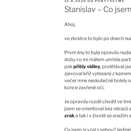
PUBLIKOVÁNO
21.8.2020
OD
POBYTVETME
Stanislav – Co jsem
Ahoj,
ve zkratce to bylo po dnech nud
První dny to byla opravdu nuda
doby co mi málem umřela partne
pak
přišly vidiny
, prolétával j
zjevoval kříž vytesaný z kamen
večer mne neskutečně bolely oč
konce zavřené oči.
Je opravdu rozdíl chodit ve t
jsem se orientoval bez nárazů 
zrak
a tak i v životě se snažím 
Co jsem si vzal s sebou? Jediné