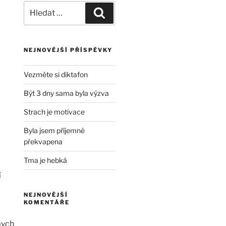
Hledat:
Hledání
NEJNOVĚJŠÍ PŘÍSPĚVKY
Vezměte si diktafon
Být 3 dny sama byla výzva
Strach je motivace
Byla jsem příjemně
překvapena
Tma je hebká
í
NEJNOVĚJŠÍ
KOMENTÁŘE
bych