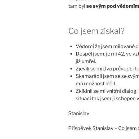
tam byl
se svým pod vědomí
Co jsem získal?
Vědomí že jsem milované dít
Dospěl jsem, je mi 42, ve v
již umřel.
Zjevili se mi dva průvodci ho
Skamarádil jsem se se svým 
má možnost léčit.
Zklidnil se mi vnitřní dialog
situaci tak jsem ji schopen
Stanislav
Příspěvek
Stanislav – Co jsem 