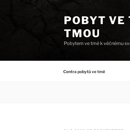
Přejít
k
POBYT VE 
obsahu
webu
TMOU
Pobytem ve tmě k věčnému svě
Centra pobytů ve tmě