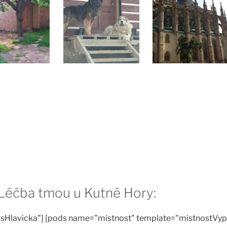
 Léčba tmou u Kutné Hory:
sHlavicka"] [pods name="mistnost" template="mistnostVyp