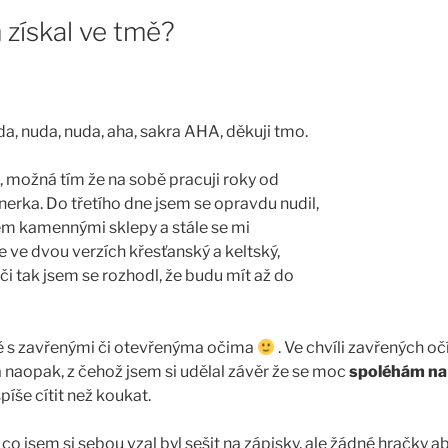
 získal ve tmě?
a, nuda, nuda, aha, sakra AHA, děkuji tmo.
, možná tím že na sobě pracuji roky od
rka. Do třetího dne jsem se opravdu nudil,
sem kamennými sklepy a stále se mi
e ve dvou verzích křesťanský a keltský,
i tak jsem se rozhodl, že budu mít až do
mě s zavřenými či otevřenýma očima
. Ve chvíli zavřených oč
a naopak, z čehož jsem si udělal závěr že se moc
spoléhám na
spíše cítit než koukat.
 co jsem si sebou vzal byl sešit na zápisky, ale žádné hračky a