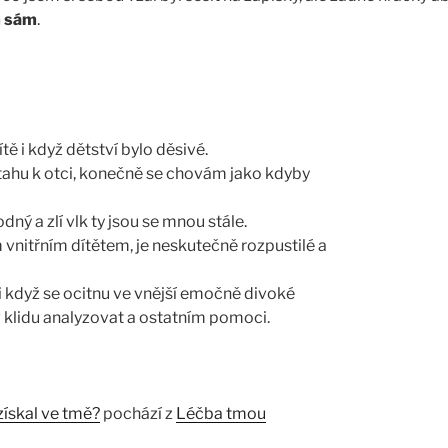
m sám
.
ě i když dětství bylo děsivé.
ztahu k otci, konečně se chovám jako kdyby
dný a zlí vlk ty jsou se mnou stále.
vnitřním dítětem, je neskutečně rozpustilé a
, i když se ocitnu ve vnější emočně divoké
 v klidu analyzovat a ostatním pomoci.
získal ve tmě?
pochází z
Léčba tmou