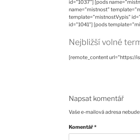
id="1037"] [pods name="mistn
name="mistnost" template="m
template="mistnostVypis" id=
id="1041"] [pods template="m
Nejbližší volné te
[remote_content url="https://is
Napsat komentář
Vaše e-mailová adresa nebude 
Komentář
*