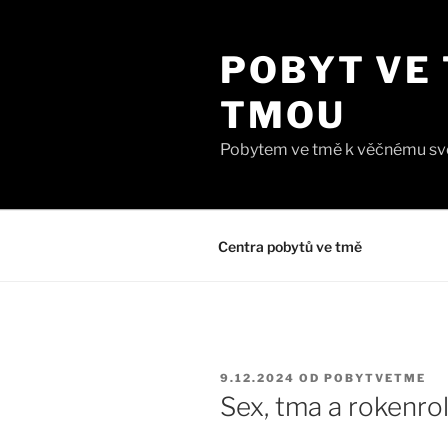
Přejít
k
POBYT VE 
obsahu
webu
TMOU
Pobytem ve tmě k věčnému svě
Centra pobytů ve tmě
PUBLIKOVÁNO
9.12.2024
OD
POBYTVETME
Sex, tma a rokenro