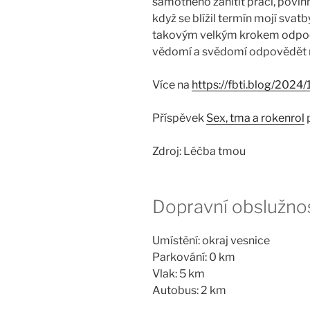
samotného zahltit prací, povin
když se blížil termín mojí svatb
takovým velkým krokem odpoči
vědomí a svědomí odpovědět na
Více na
https://fbti.blog/2024
Příspěvek
Sex, tma a rokenrol
Zdroj: Léčba tmou
Dopravní obslužno
Umístění: okraj vesnice
Parkování: 0 km
Vlak: 5 km
Autobus: 2 km