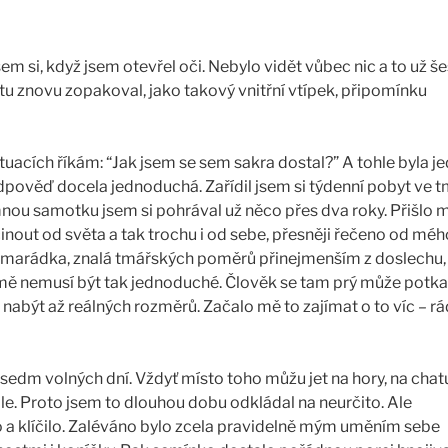
jsem si, když jsem otevřel oči. Nebylo vidět vůbec nic a to už š
ětu znovu zopakoval, jako takový vnitřní vtípek, připomínku
situacích říkám: “Jak jsem se sem sakra dostal?” A tohle byla j
odpověď docela jednoduchá. Zařídil jsem si týdenní pobyt ve t
mnou samotku jsem si pohrával už něco přes dva roky. Přišlo m
inout od světa a tak trochu i od sebe, přesněji řečeno od méh
amarádka, znalá tmářských poměrů přinejmenším z doslechu,
tmě nemusí být tak jednoduché. Člověk se tam prý může potka
abýt až reálných rozměrů. Začalo mě to zajímat o to víc – rá
” sedm volných dní. Vždyť místo toho můžu jet na hory, na chat
ále. Proto jsem to dlouhou dobu odkládal na neurčito. Ale
a klíčilo. Zaléváno bylo zcela pravidelně mým uměním sebe