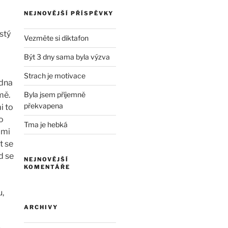
NEJNOVĚJŠÍ PŘÍSPĚVKY
estý
Vezměte si diktafon
Být 3 dny sama byla výzva
Strach je motivace
edna
mě.
Byla jsem příjemně
překvapena
i to
o
Tma je hebká
 mi
t se
d se
NEJNOVĚJŠÍ
KOMENTÁŘE
u,
ARCHIVY