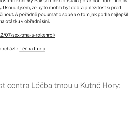
nostmi i koníčky. Pak semínko dostalo pořádnou porci hnojiv
y. Usoudil jsem, že by to mohla být dobrá příležitost si před
nout. A pořádně podumat o sobě a o tom jak podle nejlepš
 otázku v obřadní síni.
/12/07/sex-tma-a-rokenrol/
pochází z
Léčba tmou
st centra Léčba tmou u Kutné Hory: