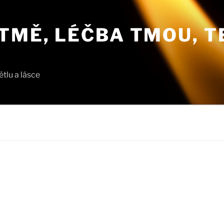
TMĚ, LÉČBA TMOU, T
tlu a lásce
l