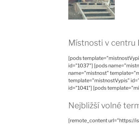
Místnosti v centru
[pods template="mistnostVypi
id="1037"] [pods name="mistn
name="mistnost" template="m
template="mistnostVypis" id=
id="1041"] [pods template="m
Nejbližší volné te
[remote_content url="https://is