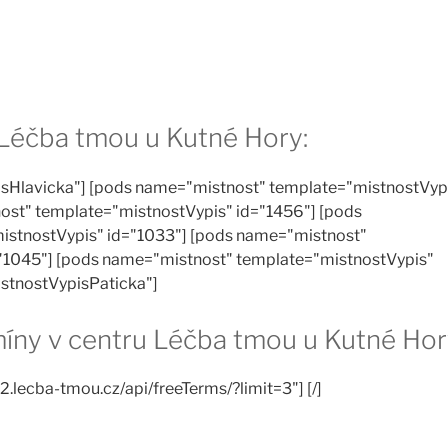
 Léčba tmou u Kutné Hory:
sHlavicka"] [pods name="mistnost" template="mistnostVyp
ost" template="mistnostVypis" id="1456"] [pods
istnostVypis" id="1033"] [pods name="mistnost"
"1045"] [pods name="mistnost" template="mistnostVypis"
istnostVypisPaticka"]
rmíny v centru Léčba tmou u Kutné Hor
2.lecba-tmou.cz/api/freeTerms/?limit=3"] [/]