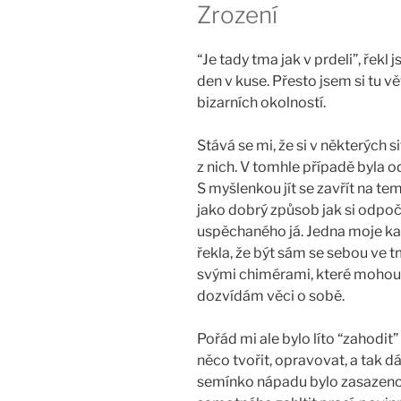
Zrození
“Je tady tma jak v prdeli”, řekl 
den v kuse. Přesto jsem si tu v
bizarních okolností.
Stává se mi, že si v některých 
z nich. V tomhle případě byla 
S myšlenkou jít se zavřít na te
jako dobrý způsob jak si odpoč
uspěchaného já. Jedna moje k
řekla, že být sám se sebou ve 
svými chimérami, které mohou n
dozvídám věci o sobě.
Pořád mi ale bylo líto “zahodit
něco tvořit, opravovat, a tak d
semínko nápadu bylo zasazeno 