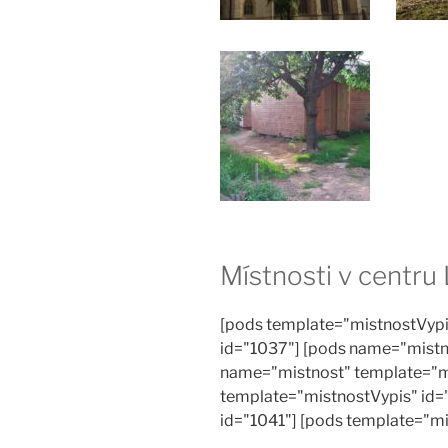
Místnosti v centru
[pods template="mistnostVypi
id="1037"] [pods name="mistn
name="mistnost" template="m
template="mistnostVypis" id=
id="1041"] [pods template="m