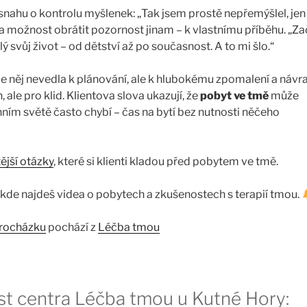
 snahu o kontrolu myšlenek: „Tak jsem prostě nepřemýšlel, jen
šla možnost obrátit pozornost jinam – k vlastnímu příběhu. „Za
 svůj život – od dětství až po současnost. A to mi šlo.“
e něj nevedla k plánování, ale k hlubokému zpomalení a návra
 ale pro klid. Klientova slova ukazují, že
pobyt ve tmě
může
nním světě často chybí – čas na bytí bez nutnosti něčeho
ější otázky
, které si klienti kladou před pobytem ve tmě.
 kde najdeš videa o pobytech a zkušenostech s terapií tmou.
procházku
pochází z
Léčba tmou
st centra Léčba tmou u Kutné Hory: