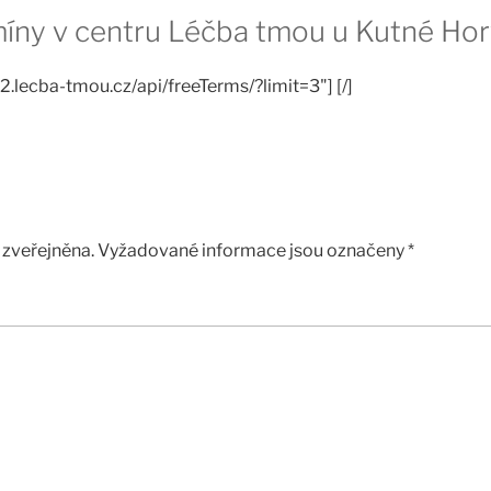
rmíny v centru Léčba tmou u Kutné Hor
2.lecba-tmou.cz/api/freeTerms/?limit=3"] [/]
zveřejněna.
Vyžadované informace jsou označeny
*