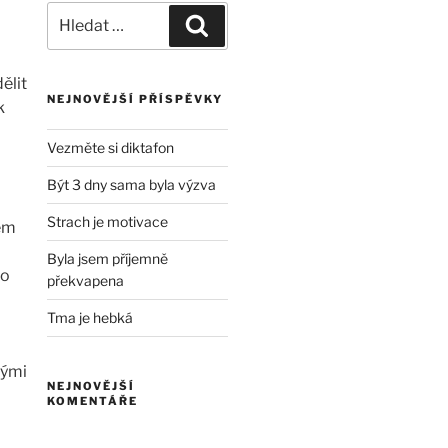
Hledat:
Hledání
ělit
NEJNOVĚJŠÍ PŘÍSPĚVKY
k
Vezměte si diktafon
Být 3 dny sama byla výzva
Strach je motivace
sem
Byla jsem příjemně
ho
překvapena
Tma je hebká
lými
NEJNOVĚJŠÍ
KOMENTÁŘE