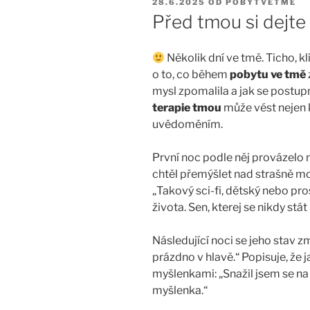
PUBLIKOVÁNO
28.6.2025
OD
POBYTVETME
Před tmou si dejte
Několik dní ve tmě. Ticho, kl
o to, co během
pobytu ve tmě
mysl zpomalila a jak se postupn
terapie tmou
může vést nejen k
uvědoměním.
První noc podle něj provázelo 
chtěl přemýšlet nad strašně moc
„Takový sci-fi, dětský nebo pro
života. Sen, kterej se nikdy stá
Následující noci se jeho stav z
prázdno v hlavě.“ Popisuje, že
myšlenkami: „Snažil jsem se na 
myšlenka.“