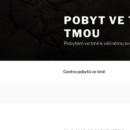
Přejít
k
POBYT VE 
obsahu
webu
TMOU
Pobytem ve tmě k věčnému svě
Centra pobytů ve tmě