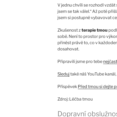
V jednu chvíli se rozhodl vzdát
jsem se tak válel.“ Až poté při
jsem si postupně vybavovat celý
Zkušenost z
terapie tmou
podl
sobě. Není to prostor pro výkon,
přinést právě to, co v každode
dosahovat.
Připravili jsme pro tebe
nejčast
Sleduj
také náš YouTube kanál,
Příspěvek
Před tmou si dejte 
Zdroj: Léčba tmou
Dopravní obslužno