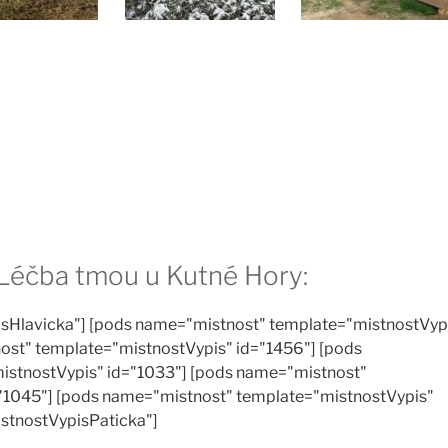
 Léčba tmou u Kutné Hory:
sHlavicka"] [pods name="mistnost" template="mistnostVyp
ost" template="mistnostVypis" id="1456"] [pods
istnostVypis" id="1033"] [pods name="mistnost"
"1045"] [pods name="mistnost" template="mistnostVypis"
istnostVypisPaticka"]