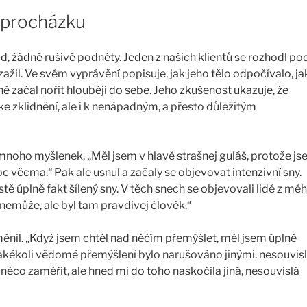
 procházku
id, žádné rušivé podněty. Jeden z našich klientů se rozhodl pod
zažil. Ve svém vyprávění popisuje, jak jeho tělo odpočívalo, ja
ě začal nořit hlouběji do sebe. Jeho zkušenost ukazuje, že
e zklidnění, ale i k nenápadným, a přesto důležitým
mnoho myšlenek. „Měl jsem v hlavě strašnej guláš, protože j
 věcma.“ Pak ale usnul a začaly se objevovat intenzivní sny.
stě úplně fakt šílený sny. V těch snech se objevovali lidé z mé
t nemůže, ale byl tam pravdivej člověk.“
měnil. „Když jsem chtěl nad něčím přemýšlet, měl jsem úplně
 jakékoli vědomé přemýšlení bylo narušováno jinými, nesouvis
něco zaměřit, ale hned mi do toho naskočila jiná, nesouvislá