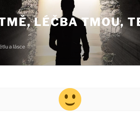
TMĚ, LÉČBA TMOU, T
tlu a lásce