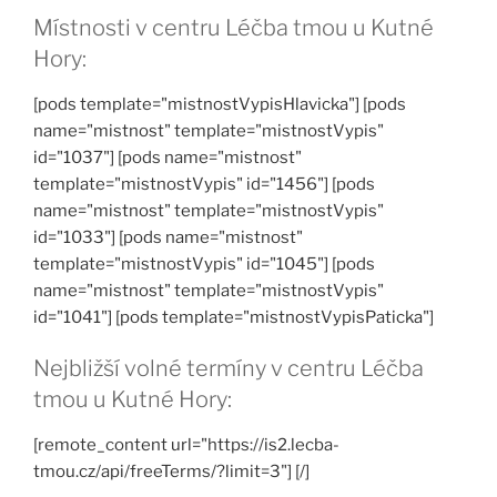
Místnosti v centru Léčba tmou u Kutné
Hory:
[pods template="mistnostVypisHlavicka"] [pods
name="mistnost" template="mistnostVypis"
id="1037"] [pods name="mistnost"
template="mistnostVypis" id="1456"] [pods
name="mistnost" template="mistnostVypis"
id="1033"] [pods name="mistnost"
template="mistnostVypis" id="1045"] [pods
name="mistnost" template="mistnostVypis"
id="1041"] [pods template="mistnostVypisPaticka"]
Nejbližší volné termíny v centru Léčba
tmou u Kutné Hory:
[remote_content url="https://is2.lecba-
tmou.cz/api/freeTerms/?limit=3"] [/]