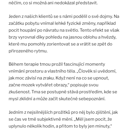
něčím, co si možná ani nedokázal představit.
Jeden z našich klientů se s námi podělil o své dojmy. Na
začátku pobytu vnímal lehké fyzické změny, například
pocit houpání po návratu na světlo. Tento efekt se však
brzy vyrovnal díky pohledu na jasnou oblohu a hvězdy,
které mu pomohly zorientovat se a vrátit se zpět do
přirozeného rytmu.
Během
terapie tmou
prožil fascinující momenty
vnímání prostoru a vlastního těla. „Člověk si uvědomí,
jak moc závisí na zraku. Když není na co se upnout,
začne mozek vytvářet obrazy,“ popisuje svou
zkušenost. Tma se postupně stává prostředím, kde se
mysl zklidní a může začít skutečné sebepoznání.
Jedním z nejsilnějších prožitků pro něj bylo zjištění, jak
se čas ve tmě subjektivně mění. „Měl jsem pocit, že
uplynulo několik hodin, a přitom to byly jen minuty,“