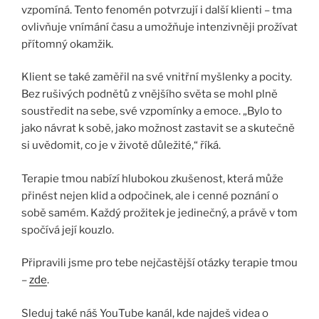
vzpomíná. Tento fenomén potvrzují i další klienti – tma
ovlivňuje vnímání času a umožňuje intenzivněji prožívat
přítomný okamžik.
Klient se také zaměřil na své vnitřní myšlenky a pocity.
Bez rušivých podnětů z vnějšího světa se mohl plně
soustředit na sebe, své vzpomínky a emoce. „Bylo to
jako návrat k sobě, jako možnost zastavit se a skutečně
si uvědomit, co je v životě důležité,“ říká.
Terapie tmou nabízí hlubokou zkušenost, která může
přinést nejen klid a odpočinek, ale i cenné poznání o
sobě samém. Každý prožitek je jedinečný, a právě v tom
spočívá její kouzlo.
Připravili jsme pro tebe nejčastější otázky terapie tmou
–
zde
.
Sleduj také náš YouTube kanál, kde najdeš videa o