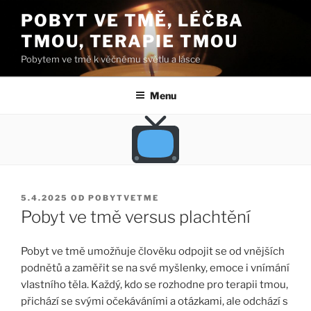
Přejít
POBYT VE TMĚ, LÉČBA
k
TMOU, TERAPIE TMOU
obsahu
webu
Pobytem ve tmě k věčnému světlu a lásce
Menu
PUBLIKOVÁNO
5.4.2025
OD
POBYTVETME
Pobyt ve tmě versus plachtění
Pobyt ve tmě umožňuje člověku odpojit se od vnějších
podnětů a zaměřit se na své myšlenky, emoce i vnímání
vlastního těla. Každý, kdo se rozhodne pro terapii tmou,
přichází se svými očekáváními a otázkami, ale odchází s