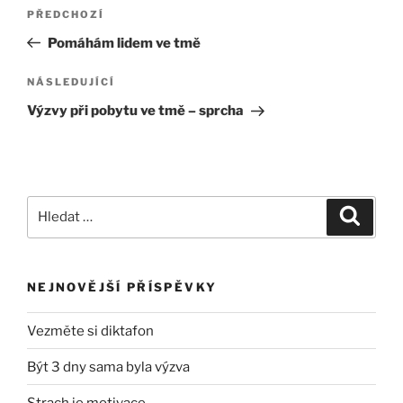
Navigace
Předchozí
PŘEDCHOZÍ
pro
příspěvek
Pomáhám lidem ve tmě
příspěvek
Následující
NÁSLEDUJÍCÍ
příspěvek
Výzvy při pobytu ve tmě – sprcha
Hledat:
Hledán
NEJNOVĚJŠÍ PŘÍSPĚVKY
Vezměte si diktafon
Být 3 dny sama byla výzva
Strach je motivace