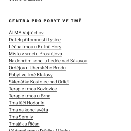
CENTRA PRO POBYT VE TMĚ
ÁTMA Vojtěchov
Dotek přítomnosti Lysice
Léčba tmou u Kutné Hory
Místo v srdci u Prostějova
Na dobrém konci u Ledče nad Sázavou
Ordějov u Uherského Brodu
Pobyt ve tmě Klatovy
Sklenářka Kostelec nad Orlicí
Terapie tmou Kozlovice
Terapie tmou u Brna
Tma léčí Hodonín
Tma na konci světa
Tma Semily
Tmaják u Říčan
Vědomá tma u Frýdku-Místku