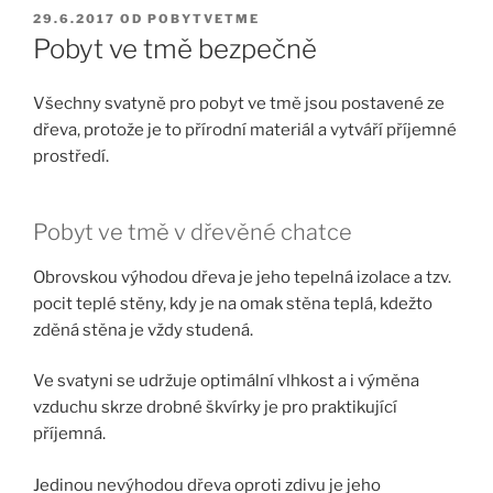
PUBLIKOVÁNO
29.6.2017
OD
POBYTVETME
Pobyt ve tmě bezpečně
Všechny
svatyně
pro pobyt ve tmě jsou postavené ze
dřeva, protože je to přírodní materiál a vytváří příjemné
prostředí.
Pobyt ve tmě v dřevěné chatce
Obrovskou výhodou dřeva je jeho tepelná izolace a tzv.
pocit teplé stěny, kdy je na omak stěna teplá, kdežto
zděná stěna je vždy studená.
Ve svatyni se udržuje optimální vlhkost a i výměna
vzduchu skrze drobné škvírky je pro
praktikující
příjemná.
Jedinou nevýhodou dřeva oproti zdivu je jeho