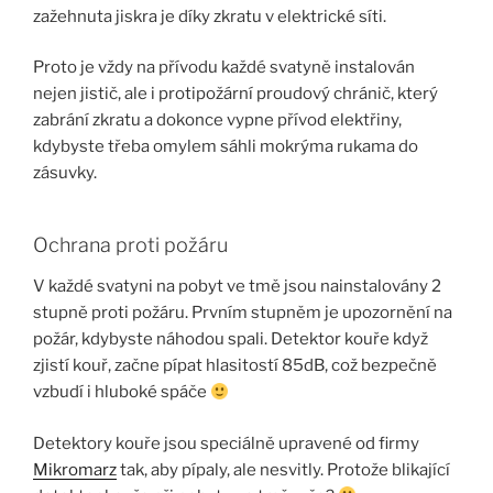
zažehnuta jiskra je díky zkratu v elektrické síti.
Proto je vždy na přívodu každé
svatyně
instalován
nejen jistič, ale i protipožární proudový chránič, který
zabrání zkratu a dokonce vypne přívod elektřiny,
kdybyste třeba omylem sáhli mokrýma rukama do
zásuvky.
Ochrana proti požáru
V každé svatyni na pobyt ve tmě jsou nainstalovány 2
stupně proti požáru. Prvním stupněm je upozornění na
požár, kdybyste náhodou spali. Detektor kouře když
zjistí kouř, začne pípat hlasitostí 85dB, což bezpečně
vzbudí i hluboké spáče
Detektory kouře jsou speciálně upravené od firmy
Mikromarz
tak, aby pípaly, ale nesvitly. Protože blikající