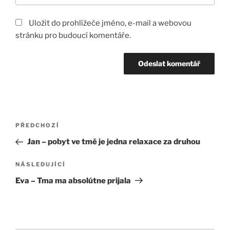
Uložit do prohlížeče jméno, e-mail a webovou
stránku pro budoucí komentáře.
Navigace
Předchozí
PŘEDCHOZÍ
pro
příspěvek
Jan – pobyt ve tmě je jedna relaxace za druhou
příspěvek
Následující
NÁSLEDUJÍCÍ
příspěvek
Eva – Tma ma absolútne prijala