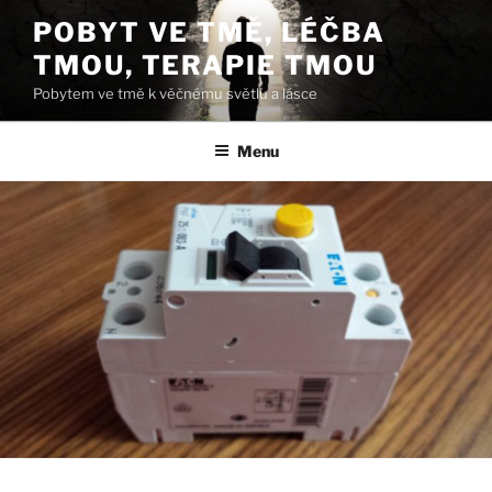
Přejít
POBYT VE TMĚ, LÉČBA
k
TMOU, TERAPIE TMOU
obsahu
webu
Pobytem ve tmě k věčnému světlu a lásce
Menu