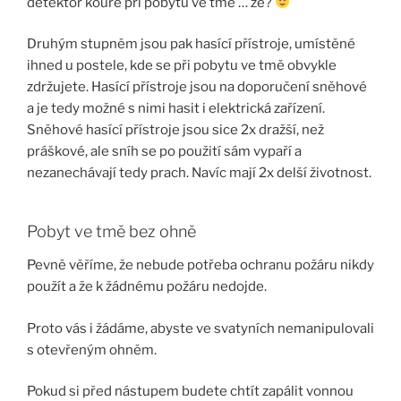
detektor kouře při pobytu ve tmě … že?
Druhým stupněm jsou pak hasící přístroje, umístěné
ihned u postele, kde se při pobytu ve tmě obvykle
zdržujete. Hasící přístroje jsou na doporučení sněhové
a je tedy možné s nimi hasit i elektrická zařízení.
Sněhové hasící přístroje jsou sice 2x dražší, než
práškové, ale sníh se po použití sám vypaří a
nezanechávají tedy prach. Navíc mají 2x delší životnost.
Pobyt ve tmě bez ohně
Pevně věříme, že nebude potřeba ochranu požáru nikdy
použít a že k žádnému požáru nedojde.
Proto vás i žádáme, abyste ve svatyních nemanipulovali
s otevřeným ohněm.
Pokud si před nástupem budete chtít zapálit vonnou