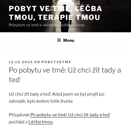
Přejít
POBYT VE TMĚ, LÉČBA
k
TMOU, TERAPIE TMOU
obsahu
webu
Pobytem ve tmě k věčnému světlu a lásce
Menu
PUBLIKOVÁNO
12.10.2024
OD
POBYTVETME
Po pobytu ve tmě: Už chci žít tady a
teď
Už chci žít tady a teď. Když jsem se byl projít po
zahradě, bylo kolem tolik života
Příspěvek
Po pobytu ve tmě: Už chci žít tady a teď
pochází z
Léčba tmou