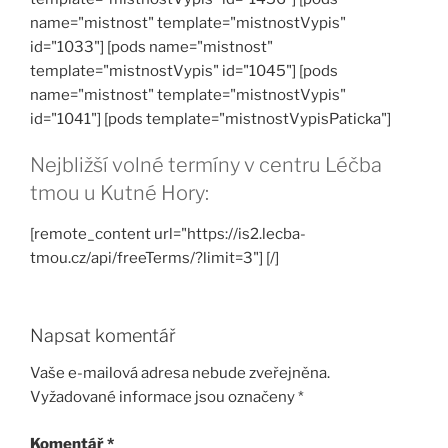
name="mistnost" template="mistnostVypis"
id="1033"] [pods name="mistnost"
template="mistnostVypis" id="1045"] [pods
name="mistnost" template="mistnostVypis"
id="1041"] [pods template="mistnostVypisPaticka"]
Nejbližší volné termíny v centru Léčba
tmou u Kutné Hory:
[remote_content url="https://is2.lecba-
tmou.cz/api/freeTerms/?limit=3"] [/]
Napsat komentář
Vaše e-mailová adresa nebude zveřejněna.
Vyžadované informace jsou označeny
*
Komentář
*