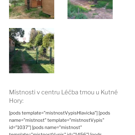
Místnosti v centru Léčba tmou u Kutné
Hory:
[pods template="mistnostVypisHlavicka"] [pods
name="mistnost" template="mistnostVypis"
id="1037"] [pods name="mistnost"
template="mistnostVypis" id="1456"] [pods