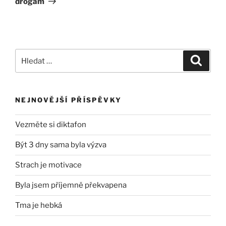
drogám
Hledat:
Hledán
NEJNOVĚJŠÍ PŘÍSPĚVKY
Vezměte si diktafon
Být 3 dny sama byla výzva
Strach je motivace
Byla jsem příjemně překvapena
Tma je hebká