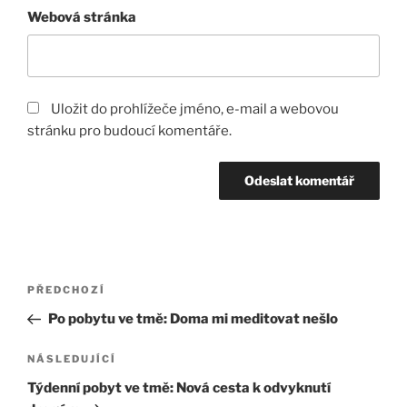
Webová stránka
Uložit do prohlížeče jméno, e-mail a webovou
stránku pro budoucí komentáře.
Navigace
Předchozí
PŘEDCHOZÍ
pro
příspěvek
Po pobytu ve tmě: Doma mi meditovat nešlo
příspěvek
Následující
NÁSLEDUJÍCÍ
příspěvek
Týdenní pobyt ve tmě: Nová cesta k odvyknutí