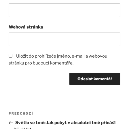
Webová stránka
Uložit do prohlížeče jméno, e-mail a webovou
stránku pro budoucí komentáře.
Navigace
Předchozí
PŘEDCHOZÍ
pro
příspěvek
Světlo ve tmě: Jak pobyt v absolutní tmě přináší
příspěvek