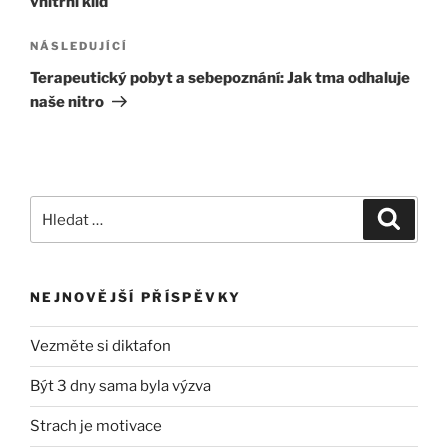
vnitřní klid
Následující
NÁSLEDUJÍCÍ
příspěvek
Terapeutický pobyt a sebepoznání: Jak tma odhaluje
naše nitro
Hledat:
Hledán
NEJNOVĚJŠÍ PŘÍSPĚVKY
Vezměte si diktafon
Být 3 dny sama byla výzva
Strach je motivace