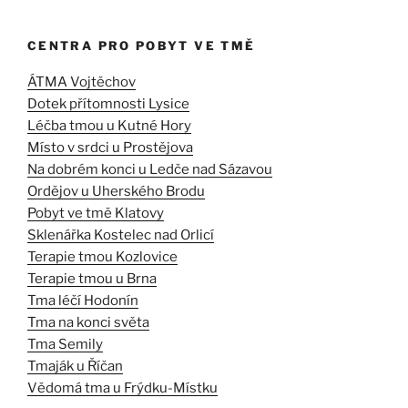
CENTRA PRO POBYT VE TMĚ
ÁTMA Vojtěchov
Dotek přítomnosti Lysice
Léčba tmou u Kutné Hory
Místo v srdci u Prostějova
Na dobrém konci u Ledče nad Sázavou
Ordějov u Uherského Brodu
Pobyt ve tmě Klatovy
Sklenářka Kostelec nad Orlicí
Terapie tmou Kozlovice
Terapie tmou u Brna
Tma léčí Hodonín
Tma na konci světa
Tma Semily
Tmaják u Říčan
Vědomá tma u Frýdku-Místku