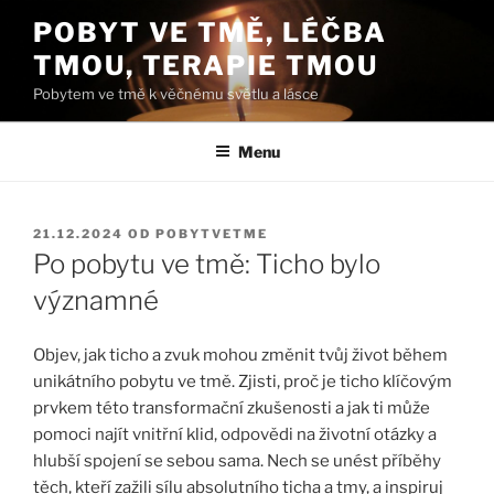
Přejít
POBYT VE TMĚ, LÉČBA
k
TMOU, TERAPIE TMOU
obsahu
webu
Pobytem ve tmě k věčnému světlu a lásce
Menu
PUBLIKOVÁNO
21.12.2024
OD
POBYTVETME
Po pobytu ve tmě: Ticho bylo
významné
Objev, jak ticho a zvuk mohou změnit tvůj život během
unikátního pobytu ve tmě. Zjisti, proč je ticho klíčovým
prvkem této transformační zkušenosti a jak ti může
pomoci najít vnitřní klid, odpovědi na životní otázky a
hlubší spojení se sebou sama. Nech se unést příběhy
těch, kteří zažili sílu absolutního ticha a tmy, a inspiruj