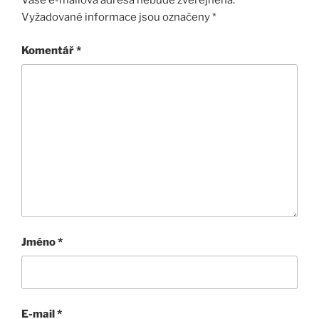
Vaše e-mailová adresa nebude zveřejněna.
Vyžadované informace jsou označeny
*
Komentář
*
Jméno
*
E-mail
*