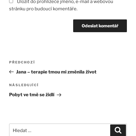
Uložit do prohlížeče jméno, e-mail a webovou
stránku pro budoucí komentáře.
Navigace
Předchozí
PŘEDCHOZÍ
pro
příspěvek
Jana – terapie tmou mi změnila život
příspěvek
Následující
NÁSLEDUJÍCÍ
příspěvek
Pobyt ve tmě se židlí
Hledat:
Hledán