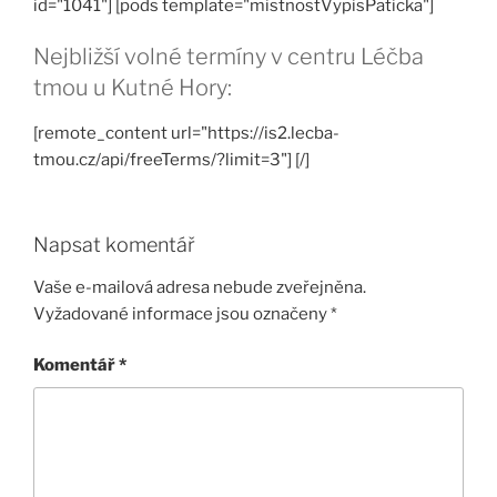
id="1041"] [pods template="mistnostVypisPaticka"]
Nejbližší volné termíny v centru Léčba
tmou u Kutné Hory:
[remote_content url="https://is2.lecba-
tmou.cz/api/freeTerms/?limit=3"] [/]
Napsat komentář
Vaše e-mailová adresa nebude zveřejněna.
Vyžadované informace jsou označeny
*
Komentář
*