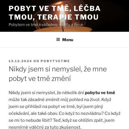
Přejít
POBYT VE TMĚ, LÉČBA
k
TMOU, TERAPIE TMOU
obsahu
webu
Pobytem ve tmě k věčnému světlu a lásce
Menu
PUBLIKOVÁNO
13.12.2024
OD
POBYTVETME
Nikdy jsem si nemyslel, že mne
pobyt ve tmě změní
Nikdy jsem si nemyslel, že několik dní
pobytu ve tmě
může tak zásadně změnit můj pohled na život. Když
jsem se přihlásil na pobyt ve tmě, byl jsem plný
očekávání, ale také obav. Co když to nezvládnu? Co když
se mi to nebude líbit? Teď, když se ohlížím zpět, jsem
nesmírně vděčný za tuto zkušenost.