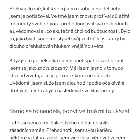
Překvapilo mě, kolik věcí jsem o sobě nevěděl nebo
jsem je potlačoval. Ve tmě jsem znovu prožíval důležité
momenty svého života, přehodnocoval svá rozhodnutí
a uvědomoval si, co skutečně chci od budoucnosti. Bylo
to, jako bych konečně slyšel svůj vnitřní hlas, který byl
dlouho přehlušován hlukem vnějšího světa.
Když jsem po několika dnech opět spatřil světlo, cítil
jsem se jako znovuzrozený. Měl jsem jasno v tom, co
chci od života, a co je pro mě skutečně důležité.
Uvědomil jsem si, že jsem dlouho žil podle očekávání
druhých, místo abych následoval své vlastní sny.
Samo se to neudělá, pobyt ve tmě mi to ukázal
Tato zkušenost mi dala odvahu udělat několik
zásadních změn. Přehodnotil jsem svou kariéru,
některé vztahy a začal jsem více času věnovat věcem,