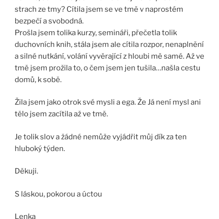
strach ze tmy? Cítila jsem se ve tmě v naprostém
bezpečí a svobodná.
Prošla jsem tolika kurzy, semináři, přečetla tolik
duchovních knih, stála jsem ale cítila rozpor, nenaplnění
a silné nutkání, volání vyvěrající z hloubi mě samé. Až ve
tmě jsem prožila to, o čem jsem jen tušila…našla cestu
domů, k sobě.
Žila jsem jako otrok své mysli a ega. Že Já není mysl ani
tělo jsem zacítila až ve tmě.
Je tolik slov a žádné nemůže vyjádřit můj dík za ten
hluboký týden.
Děkuji.
S láskou, pokorou a úctou
Lenka