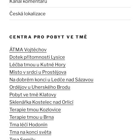
Kanál komentářů
Česká lokalizace
CENTRA PRO POBYT VE TMĚ
ÁTMA Vojtěchov
Dotek přítomnosti Lysice
Léčba tmou u Kutné Hory
Místo v srdci u Prostějova
Na dobrém konci u Ledče nad Sázavou
Ordějov u Uherského Brodu
Pobyt ve tmě Klatovy
Sklenářka Kostelec nad Orlicí
Terapie tmou Kozlovice
Terapie tmou u Brna
Tma léčí Hodonín
Tma na konci světa
Tma Semily