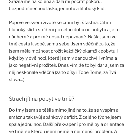
Srazila mě na kolena a dala mi pocítit pokoru,
bezpodmínečnou lásku, jednotu a hluboký klid.
Poprvé ve svém životě se cítím být šťastná. Cítím
hluboký klid a smíření po celou dobu od pobytu a je to
nádherné a pro mě dosud nepoznané. Našla jsem ve
tmě cestu k sobě, samu sebe. Jsem vděčná za to, že
jsem měla možnost prožít každičký okamžik pobytu, i
když byly dvě noci, které jsem v danou chvíli vnímala
jako negativní prožitek. Dnes vím, že to byl dar a jsem za
něj neskonale vděčná (za to díky i Tobě Tome, za Tvá
slova…)
Strach jít na pobyt ve tmě?
Do tmy jsem se těšila mimo jiné na to, že se vyspím a
smáznu tak svůj spánkový deficit. Z celého týdne jsem
spala jednu noc. Další překvapení pro mě byla orientace
ve tmě, se kterou jsem neměla nejmenší problém. A