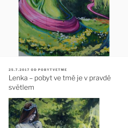
PUBLIKOVÁNO
25.7.2017
OD
POBYTVETME
Lenka – pobyt ve tmě je v pravdě
světlem