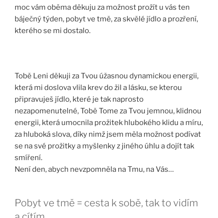
moc vám oběma děkuju za možnost prožít u vás ten
báječný týden, pobyt ve tmě, za skvělé jídlo a prozření,
kterého se mi dostalo.
Tobě Leni děkuji za Tvou úžasnou dynamickou energii,
která mi doslova vlila krev do žil a lásku, se kterou
připravuješ jídlo, které je tak naprosto
nezapomenutelné, Tobě Tome za Tvou jemnou, klidnou
energii, která umocnila prožitek hlubokého klidu a míru,
za hluboká slova, díky nimž jsem měla možnost podívat
se na své prožitky a myšlenky z jiného úhlu a dojít tak
smíření.
Není den, abych nevzpomněla na Tmu, na Vás…
Pobyt ve tmě = cesta k sobě, tak to vidím
a cítím.