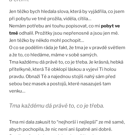
Jen těžko bych hledala slova, která by vyjádřila, co jsem
při pobytu ve tmě prožila, viděla, cítila…
Nemám potřebu ani touhu popisovat, co mi
pobyt ve
tmě
odhalil. Prožitky jsou nepřenosné a jsou jen mé.
Jen těžko by někdo mohl pochopit…
O co se podělím ráda je fakt, že tma je v pravdě světlem
a že to, co hledáme, máme v sobě samých.
Tma každému dá právě to, co je třeba. Je krásná, hebká
přítelkyně, která Tě obklopí láskou a vyjeví Ti holou
pravdu. Obnaží Tě a najednou stojíš nahý sám před
sebou bez masek a postojů, které nasazuješ tam
venku…
Tma každému dá právě to, co je třeba.
Tma mi dala zakusit to “nejhorší i nejlepší” ze mě samé,
abych pochopila, že nic není ani špatné ani dobré.