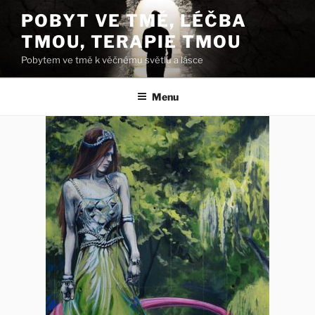
Přejít
POBYT VE TMĚ, LÉČBA
k
TMOU, TERAPIE TMOU
obsahu
webu
Pobytem ve tmě k věčnému světlu a lásce
Menu