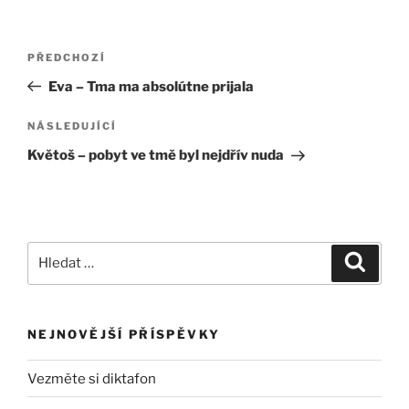
Navigace
Předchozí
PŘEDCHOZÍ
pro
příspěvek
Eva – Tma ma absolútne prijala
příspěvek
Následující
NÁSLEDUJÍCÍ
příspěvek
Květoš – pobyt ve tmě byl nejdřív nuda
Hledat:
Hledán
NEJNOVĚJŠÍ PŘÍSPĚVKY
Vezměte si diktafon