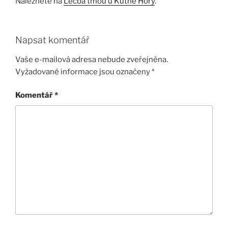
Naleznete na
Léčba tmou u Kutné Hory
.
Napsat komentář
Vaše e-mailová adresa nebude zveřejněna.
Vyžadované informace jsou označeny
*
Komentář
*