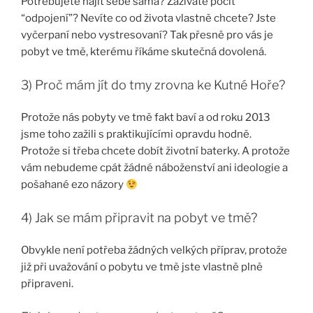
Potřebujete najít sebe sama? Zažíváte pocit
“odpojení”? Nevíte co od života vlastně chcete? Jste
vyčerpaní nebo vystresovaní? Tak přesně pro vás je
pobyt ve tmě, kterému říkáme skutečná dovolená.
3) Proč mám jít do tmy zrovna ke Kutné Hoře?
Protože nás pobyty ve tmě fakt baví a od roku 2013
jsme toho zažili s praktikujícími opravdu hodně.
Protože si třeba chcete dobít životní baterky. A protože
vám nebudeme cpát žádné náboženství ani ideologie a
pošahané ezo názory
4) Jak se mám připravit na pobyt ve tmě?
Obvykle není potřeba žádných velkých příprav, protože
již při uvažování o pobytu ve tmě jste vlastně plně
připraveni.