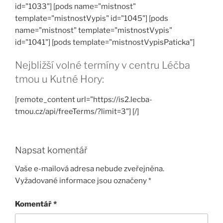
id="1033"] [pods name="mistnost"
template="mistnostVypis" id="1045"] [pods
name="mistnost" template="mistnostVypis"
id="1041"] [pods template="mistnostVypisPaticka"]
Nejbližší volné termíny v centru Léčba
tmou u Kutné Hory:
[remote_content url="https://is2.lecba-
tmou.cz/api/freeTerms/?limit=3"] [/]
Napsat komentář
Vaše e-mailová adresa nebude zveřejněna.
Vyžadované informace jsou označeny
*
Komentář
*