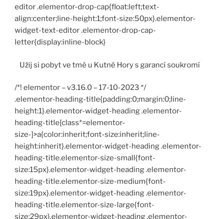
editor .elementor-drop-cap{float:left;text-
align:center;line-height:1;font-size:50px}.elementor-
widget-text-editor .elementor-drop-cap-
letter{display:inline-block}
Užij si pobyt ve tmě u Kutné Hory s garancí soukromí
/*! elementor – v3.16.0 – 17-10-2023 */
.elementor-heading-title{padding:0;margin:0;line-
height:1}.elementor-widget-heading .elementor-
heading-title[class*=elementor-
size-]>a{color:inherit;font-size:inherit;line-
height:inherit}.elementor-widget-heading .elementor-
heading-title.elementor-size-small{font-
size:15px}.elementor-widget-heading .elementor-
heading-title.elementor-size-medium{font-
size:19px}.elementor-widget-heading .elementor-
heading-title.elementor-size-large{font-
size:29px}.elementor-widget-heading .elementor-