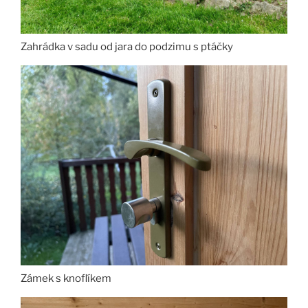
Zahrádka v sadu od jara do podzimu s ptáčky
Zámek s knoflíkem