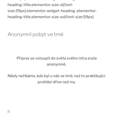
heading-title.elementor-size-xl{font-
size:39px}.elementor-widget-heading .elementor-
heading-title.elementor-size-xxl{font-size:59px}
Anonymní pobyt ve tmě
Připrav se vstoupit do světa svého nitra zcela
anonymně.
Nikdy neříkáme, kdo byl u nás ve tmě, než to
praktikující
prohlásí dříve než my.