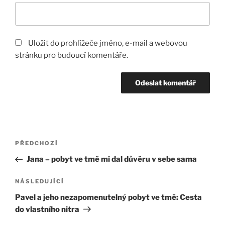
Uložit do prohlížeče jméno, e-mail a webovou
stránku pro budoucí komentáře.
Navigace
Předchozí
PŘEDCHOZÍ
pro
příspěvek
Jana – pobyt ve tmě mi dal důvěru v sebe sama
příspěvek
Následující
NÁSLEDUJÍCÍ
příspěvek
Pavel a jeho nezapomenutelný pobyt ve tmě: Cesta
do vlastního nitra