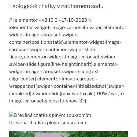
Ekologické chatky v nádherném sadu
/*! elementor – v3.16.0 – 17-10-2023 */
.elementor-widget-image-carousel .swiper,.elementor-
widget-image-carousel .swiper-
container{position:static}.elementor-widget-image-
carousel .swiper-container .swiper-slide
figure,.elementor-widget-image-carousel .swiper
.swiper-slide figure{line-height:inherit}.elementor-
widget-image-carousel .swiper-slide{text-
align:center}.elementor-image-carousel-
wrapper:not(.swiper-container-initialized):not(.swiper-
initialized) .swiper-slide{max-width:calc(100% / var(–e-
image-carousel-slides-to-show, 3))}
Dřevěná chatka s plným soukromím