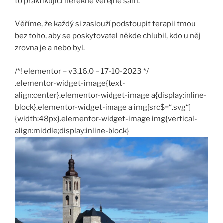
to praktikující neřekne veřejně sám.
Věříme, že každý si zaslouží podstoupit terapii tmou
bez toho, aby se poskytovatel někde chlubil, kdo u něj
zrovna je a nebo byl.
/*! elementor – v3.16.0 – 17-10-2023 */
.elementor-widget-image{text-
align:center}.elementor-widget-image a{display:inline-
block}.elementor-widget-image a img[src$=“.svg“]
{width:48px}.elementor-widget-image img{vertical-
align:middle;display:inline-block}