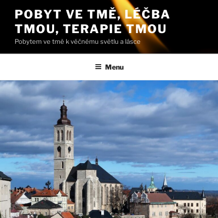
Přejít
POBYT VE TMĚ, LÉČBA
k
TMOU, TERAPIE TMOU
obsahu
webu
Pobytem ve tmě k věčnému světlu a lásce
Menu