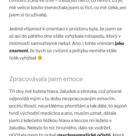
činnosti zcela ve tmě – třeba jíst něco, co nevím, co je,
mě velice bavilo (nenechala jsem si říct, co mě čeká, jen
jsem si to užívala).
Jediná vtipnost k orientaci v prostoru byla, že jsem se
až asi do pátého dne stále vyhýbala rotopedu, který v
místnosti samozřejmě nebyl. Ano, i tohle vnímám
jako
znamení
, že bych se cvičení a pohybu neměla stále
tolik vyhýbat
.
Zpracovávala jsem emoce
Tři dny mě bolela hlava, žaludek a slinivka, což přesně
odpovídá mým v tu dobu nezpracovaným emocím,
pocitu lítosti, neustálému přemítání a tak dále, to aspoň
tvrdí východní medicína a ano, musím uznat, dělala
jsem z kdečeho těžkou hlavu a leccos mi leželo v
žaludku. Nebylo to nic hrozného, dalo se vydržet,
přičítala jsem to právě
psychosomatické očistě
, která