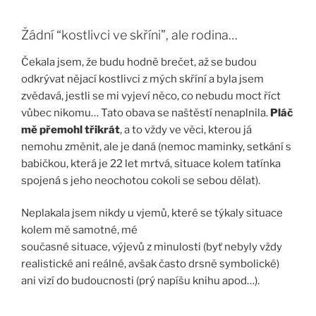
Žádní “kostlivci ve skříni”, ale rodina…
Čekala jsem, že budu hodně brečet, až se budou
odkrývat nějací kostlivci z mých skříní a byla jsem
zvědavá, jestli se mi vyjeví něco, co nebudu moct říct
vůbec nikomu… Tato obava se naštěstí nenaplnila.
Pláč
mě přemohl třikrát
, a to vždy ve věci, kterou já
nemohu změnit, ale je daná (nemoc maminky, setkání s
babičkou, která je 22 let mrtvá, situace kolem tatínka
spojená s jeho neochotou cokoli se sebou dělat).
Neplakala jsem nikdy u vjemů, které se týkaly situace
kolem mě samotné, mé
současné situace, výjevů z minulosti (byť nebyly vždy
realistické ani reálné, avšak často drsně symbolické)
ani vizí do budoucnosti (prý napíšu knihu apod…).