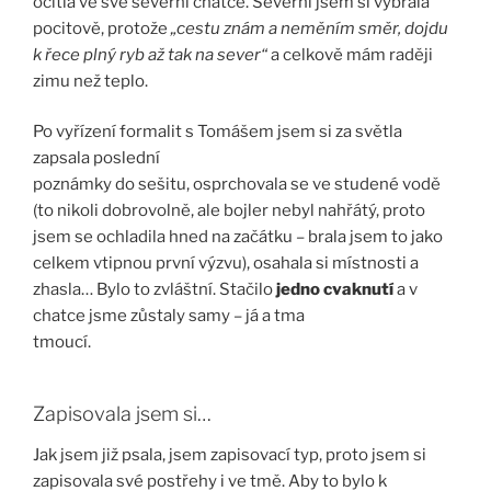
ocitla ve své severní chatce. Severní jsem si vybrala
pocitově, protože
„cestu znám a neměním směr, dojdu
k řece plný ryb až tak na sever“
a celkově mám raději
zimu než teplo.
Po vyřízení formalit s Tomášem jsem si za světla
zapsala poslední
poznámky do sešitu, osprchovala se ve studené vodě
(to nikoli dobrovolně, ale bojler nebyl nahřátý, proto
jsem se ochladila hned na začátku – brala jsem to jako
celkem vtipnou první výzvu), osahala si místnosti a
zhasla… Bylo to zvláštní. Stačilo
jedno cvaknutí
a v
chatce jsme zůstaly samy – já a tma
tmoucí.
Zapisovala jsem si…
Jak jsem již psala, jsem zapisovací typ, proto jsem si
zapisovala své postřehy i ve tmě. Aby to bylo k