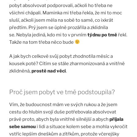
pobyt absolvovat podporovali, ačkoli ho třeba ne
všichni chápali. Maminka mi třeba řekla, že mi to moc
sluší, ačkoli jsem měla na sobě to samé, co ixkrát
předtím. Prý jsem se úplně prozářila a zklidnila
se. Nebyla jediná, kdo mi to v prvním
týdnu po tmě
řekl.
Takže na tom třeba něco bude
A jak bych celkově svůj pobyt zhodnotila měsíc a
kousek poté? Cítím se stále zharmonizovaná a vnitřně
zklidněná,
prostě nad věcí
.
Proč jsem pobyt ve tmě podstoupila?
Vím, že budoucnost mám ve svých rukou a že jsem
cestu do hlubin svojí duše potřebovala absolvovat
právě proto, abych byla vnitřně silnější a abych
přijala
sebe samou
i lidi a situace kolem sebe a mohla vykročit
vstříc lepším dneškům a zítřkům, protože včerejšky