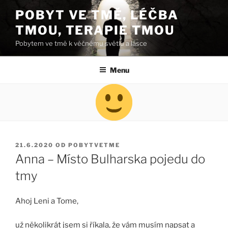
Přejít
POBYT VE TMĚ, LÉČBA
k
TMOU, TERAPIE TMOU
obsahu
webu
Pobytem ve tmě k věčnému světlu a lásce
Menu
PUBLIKOVÁNO
21.6.2020
OD
POBYTVETME
Anna – Místo Bulharska pojedu do
tmy
Ahoj Leni a Tome,
už několikrát jsem si říkala, že vám musím napsat a