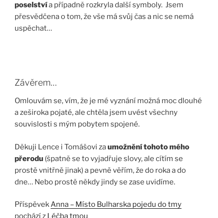
poselství
a případně rozkryla další symboly. Jsem
přesvědčena o tom, že vše má svůj čas a nic se nemá
uspěchat…
Závěrem…
Omlouvám se, vím, že je mé vyznání možná moc dlouhé
a zeširoka pojaté, ale chtěla jsem uvést všechny
souvislosti s mým pobytem spojené.
Děkuji Lence i Tomášovi za
umožnění tohoto mého
přerodu
(špatně se to vyjadřuje slovy, ale cítím se
prostě vnitřně jinak) a pevně věřím, že do roka a do
dne… Nebo prostě někdy jindy se zase uvidíme.
Příspěvek
Anna – Místo Bulharska pojedu do tmy
pochází z
Léčba tmou