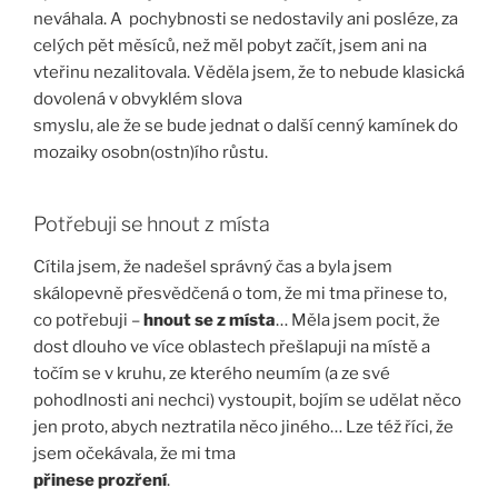
neváhala. A pochybnosti se nedostavily ani posléze, za
celých pět měsíců, než měl pobyt začít, jsem ani na
vteřinu nezalitovala. Věděla jsem, že to nebude klasická
dovolená v obvyklém slova
smyslu, ale že se bude jednat o další cenný kamínek do
mozaiky osobn(ostn)ího růstu.
Potřebuji se hnout z místa
Cítila jsem, že nadešel správný čas a byla jsem
skálopevně přesvědčená o tom, že mi tma přinese to,
co potřebuji –
hnout se z místa
… Měla jsem pocit, že
dost dlouho ve více oblastech přešlapuji na místě a
točím se v kruhu, ze kterého neumím (a ze své
pohodlnosti ani nechci) vystoupit, bojím se udělat něco
jen proto, abych neztratila něco jiného… Lze též říci, že
jsem očekávala, že mi tma
přinese prozření
.