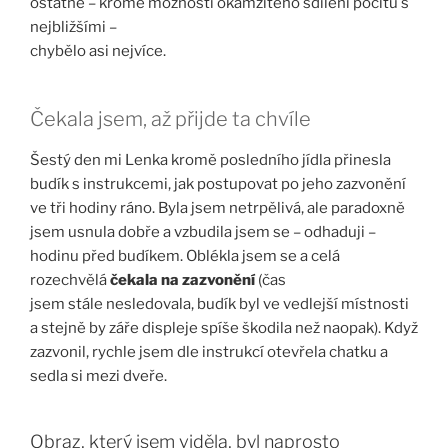
ostatně – kromě možnosti okamžitého sdílení pocitů s
nejbližšími –
chybělo asi nejvíce.
Čekala jsem, až přijde ta chvíle
Šestý den mi Lenka kromě posledního jídla přinesla
budík s instrukcemi, jak postupovat po jeho zazvonění
ve tři hodiny ráno. Byla jsem netrpělivá, ale paradoxně
jsem usnula dobře a vzbudila jsem se – odhaduji –
hodinu před budíkem. Oblékla jsem se a celá
rozechvělá
čekala na zazvonění
(čas
jsem stále nesledovala, budík byl ve vedlejší místnosti
a stejně by záře displeje spíše škodila než naopak). Když
zazvonil, rychle jsem dle instrukcí otevřela chatku a
sedla si mezi dveře.
Obraz, který jsem viděla, byl naprosto