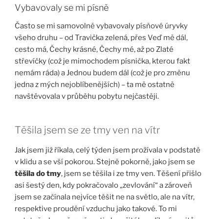
Vybavovaly se mi písně
Často se mi samovolně vybavovaly písňové úryvky
všeho druhu – od Travička zelená, přes Veď mě dál,
cesto má, Čechy krásné, Čechy mé, až po Zlaté
střevíčky (což je mimochodem písnička, kterou fakt
nemám ráda) a Jednou budem dál (což je pro změnu
jedna z mých nejoblíbenějších) – ta mě ostatně
navštěvovala v průběhu pobytu nejčastěji.
Těšila jsem se ze tmy ven na vítr
Jak jsem již říkala, celý týden jsem prožívala v podstatě
v klidu a se vší pokorou. Stejně pokorně, jako jsem se
těšila do tmy
, jsem se těšila i ze tmy ven. Těšení přišlo
asi šestý den, kdy pokračovalo „zevlování“ a zároveň
jsem se začínala nejvíce těšit ne na světlo, ale na vítr,
respektive proudění vzduchu jako takové. To mi