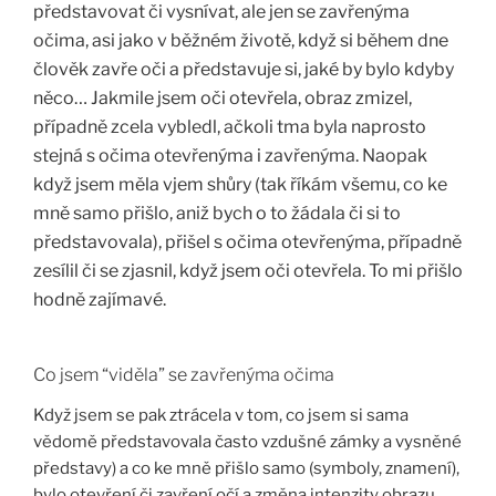
představovat či vysnívat, ale jen se zavřenýma
očima, asi jako v běžném životě, když si během dne
člověk zavře oči a představuje si, jaké by bylo kdyby
něco… Jakmile jsem oči otevřela, obraz zmizel,
případně zcela vybledl, ačkoli tma byla naprosto
stejná s očima otevřenýma i zavřenýma. Naopak
když jsem měla vjem shůry (tak říkám všemu, co ke
mně samo přišlo, aniž bych o to žádala či si to
představovala), přišel s očima otevřenýma, případně
zesílil či se zjasnil, když jsem oči otevřela. To mi přišlo
hodně zajímavé.
Co jsem “viděla” se zavřenýma očima
Když jsem se pak ztrácela v tom, co jsem si sama
vědomě představovala často vzdušné zámky a vysněné
představy) a co ke mně přišlo samo (symboly, znamení),
bylo otevření či zavření očí a změna intenzity obrazu