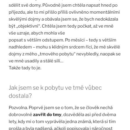
sdělit své domy. Původně jsem chtěla napsat hned po
příjezdu, ale to mi přišlo příliš ovlivněno momentálními
skvělými dojmy a obávala jsem se, že bych nedokázala
být „objektivní“. Chtěla jsem tedy počkat, až ve mně
vše uzraje, abych mohla vše
popsat s větším odstupem. Po měsíci – tedy s větším
nadhledem – mohu s klidným srdcem říci, že mé skvělé
dojmy z mého „tmového pobytu“ nevybledly, naopak se
ve mně usadily a stálé sílí…
Takže tady to je.
Jak jsem se k pobytu ve tmě vůbec
dostala?
Pozvolna. Poprvé jsem se o tom, že se člověk nechá
dobrovolně
zavřít do tmy
, dozvěděla asi před dvěma
lety, kdy mi o tom vyprávěla jedna známá, která si tím
prošla a byla nadšená, ačkoli popisovala i náročnost