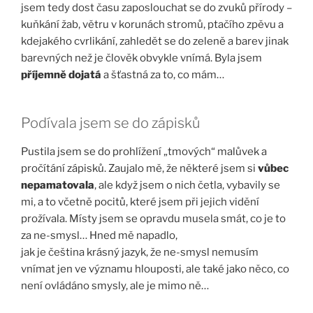
jsem tedy dost času zaposlouchat se do zvuků přírody –
kuňkání žab, větru v korunách stromů, ptačího zpěvu a
kdejakého cvrlikání, zahledět se do zeleně a barev jinak
barevných než je člověk obvykle vnímá. Byla jsem
příjemně dojatá
a šťastná za to, co mám…
Podívala jsem se do zápisků
Pustila jsem se do prohlížení „tmových“ malůvek a
pročítání zápisků. Zaujalo mě, že některé jsem si
vůbec
nepamatovala
, ale když jsem o nich četla, vybavily se
mi, a to včetně pocitů, které jsem při jejich vidění
prožívala. Místy jsem se opravdu musela smát, co je to
za ne-smysl… Hned mě napadlo,
jak je čeština krásný jazyk, že ne-smysl nemusím
vnímat jen ve významu hlouposti, ale také jako něco, co
není ovládáno smysly, ale je mimo ně…