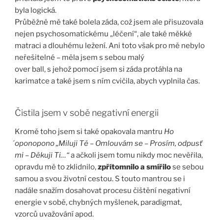
byla logická.
Průběžně mě také bolela záda, což jsem ale přisuzovala
nejen psychosomatickému „léčení“, ale také měkké
matraci a dlouhému ležení. Ani toto však pro mě nebylo
neřešitelné – měla jsem s sebou malý
over ball, s jehož pomocí jsem si záda protáhla na
karimatce a také jsem s ním cvičila, abych vyplnila čas.
Čistila jsem v sobě negativní energii
Kromě toho jsem si také opakovala mantru
Ho
́oponopono „Miluji Tě – Omlouvám se – Prosím, odpusť
mi – Děkuji Ti…“
a ačkoli jsem tomu nikdy moc nevěřila,
opravdu mě to zklidnilo,
zpřítomnilo a smířilo
se sebou
samou a svou životní cestou. S touto mantrou se i
nadále snažím dosahovat procesu čištění negativní
energie v sobě, chybných myšlenek, paradigmat,
vzorců uvažování apod.