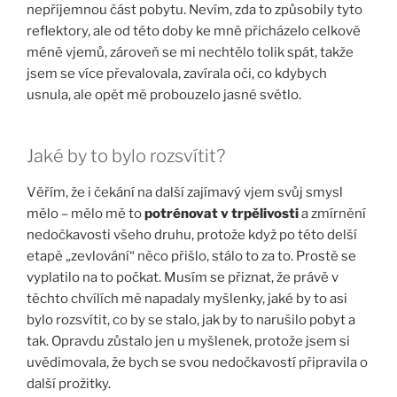
nepříjemnou část pobytu. Nevím, zda to způsobily tyto
reflektory, ale od této doby ke mně přicházelo celkově
méně vjemů, zároveň se mi nechtělo tolik spát, takže
jsem se více převalovala, zavírala oči, co kdybych
usnula, ale opět mě probouzelo jasné světlo.
Jaké by to bylo rozsvítit?
Věřím, že i čekání na další zajímavý vjem svůj smysl
mělo – mělo mě to
potrénovat v trpělivosti
a zmírnění
nedočkavosti všeho druhu, protože když po této delší
etapě „zevlování“ něco přišlo, stálo to za to. Prostě se
vyplatilo na to počkat. Musím se přiznat, že právě v
těchto chvílích mě napadaly myšlenky, jaké by to asi
bylo rozsvítit, co by se stalo, jak by to narušilo pobyt a
tak. Opravdu zůstalo jen u myšlenek, protože jsem si
uvědimovala, že bych se svou nedočkavostí připravila o
další prožitky.