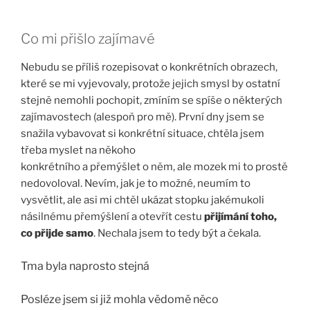
Co mi přišlo zajímavé
Nebudu se příliš rozepisovat o konkrétních obrazech,
které se mi vyjevovaly, protože jejich smysl by ostatní
stejně nemohli pochopit, zmíním se spíše o některých
zajímavostech (alespoň pro mě). První dny jsem se
snažila vybavovat si konkrétní situace, chtěla jsem
třeba myslet na někoho
konkrétního a přemýšlet o něm, ale mozek mi to prostě
nedovoloval. Nevím, jak je to možné, neumím to
vysvětlit, ale asi mi chtěl ukázat stopku jakémukoli
násilnému přemýšlení a otevřít cestu
přijímání toho,
co přijde samo
. Nechala jsem to tedy být a čekala.
Tma byla naprosto stejná
Posléze jsem si již mohla vědomě něco