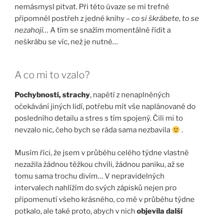
nemásmysl pitvat. Při této úvaze se mi trefně
připomněl postřeh z jedné knihy –
co si škrábete, to se
nezahojí…
A tím se snažím momentálně řídit a
neškrábu se víc, než je nutné…
A co mi to vzalo?
Pochybnosti, strachy
, napětí z nenaplněných
očekávání jiných lidí, potřebu mít vše naplánované do
posledního detailu a stres s tím spojený. Čili mi to
nevzalo nic, čeho bych se ráda sama nezbavila
.
Musím říci, že jsem v průběhu celého týdne vlastně
nezažila žádnou těžkou chvíli, žádnou paniku, až se
tomu sama trochu divím… V nepravidelných
intervalech nahlížím do svých zápisků nejen pro
připomenutí všeho krásného, co mě v průběhu týdne
potkalo, ale také proto, abych v nich
objevila další