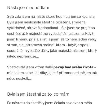
Našla jsem odhodlání
Setrvala jsem na místě skoro hodinu a jen se kochala.
Byla jsem neskonale šťastná, očištěná, smířená,
vyklidněná, zároveň odhodlaná… Šla jsem se projít po
cestičce až k majestátně vypadajícímu stromu. Když
jsem k němu přišla, zjistila jsem, že to není jeden velký
strom, ale „stromová rodina“, která – když je spolu
soudržná – vypadá z dálky jako majestátní strom, který
nikdo nepřemůže…
Spatřovala jsem v tom další
pevný bod svého života
–
mít kolem sebe lidi, díky jejichž přítomnosti mě jen tak
něco neskolí….
Byla jsem šťastná za to, co mám
Po návratu do chatičky jsem čekala na odvoz a měla