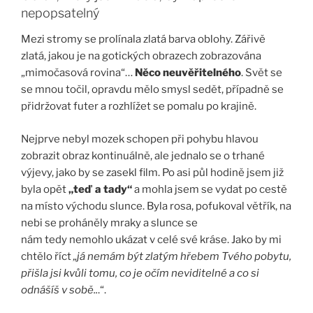
nepopsatelný
Mezi stromy se prolínala zlatá barva oblohy. Zářivě
zlatá, jakou je na gotických obrazech zobrazována
„mimočasová rovina“…
Něco neuvěřitelného
. Svět se
se mnou točil, opravdu mělo smysl sedět, případně se
přidržovat futer a rozhlížet se pomalu po krajině.
Nejprve nebyl mozek schopen při pohybu hlavou
zobrazit obraz kontinuálně, ale jednalo se o trhané
výjevy, jako by se zasekl film. Po asi půl hodině jsem již
byla opět
„teď a tady“
a mohla jsem se vydat po cestě
na místo východu slunce. Byla rosa, pofukoval větřík, na
nebi se proháněly mraky a slunce se
nám tedy nemohlo ukázat v celé své kráse. Jako by mi
chtělo říct
„já nemám být zlatým hřebem Tvého pobytu,
přišla jsi kvůli tomu, co je očím neviditelné a co si
odnášíš v sobě..
.“.