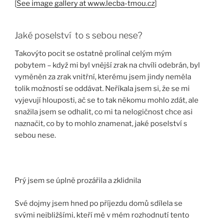
[
See image gallery at www.lecba-tmou.cz
]
Jaké poselství to s sebou nese?
Takovýto pocit se ostatně prolínal celým mým
pobytem – když mi byl vnější zrak na chvíli odebrán, byl
vyměněn za zrak vnitřní, kterému jsem jindy neměla
tolik možností se oddávat. Neříkala jsem si, že se mi
vyjevují hlouposti, ač se to tak někomu mohlo zdát, ale
snažila jsem se odhalit, co mi ta nelogičnost chce asi
naznačit, co by to mohlo znamenat, jaké poselství s
sebou nese.
Prý jsem se úplně prozářila a zklidnila
Své dojmy jsem hned po příjezdu domů sdílela se
svými nejbližšími, kteří mě v mém rozhodnutí tento