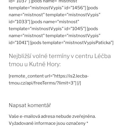
id="1037"] [pods name="mistnost"
template="mistnostVypis" id="1456"] [pods
name="mistnost" template="mistnostVypis"
id="1033"] [pods name="mistnost"
template="mistnostVypis" id="1045"] [pods
name="mistnost" template="mistnostVypis"
id="1041"] [pods template="mistnostVypisPaticka"]
Nejbližší volné termíny v centru Léčba
tmou u Kutné Hory:
[remote_content url="https://is2.lecba-
tmou.cz/api/freeTerms/?limit=3"] [/]
Napsat komentář
Vaše e-mailová adresa nebude zveřejněna.
Vyžadované informace jsou označeny
*