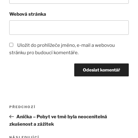
Webová stránka
Uložit do prohlížeče jméno, e-mail a webovou
stránku pro budoucí komentáře.
Navigace
Předchozí
PŘEDCHOZÍ
pro
příspěvek
Anička – Pobyt ve tmě byla neocenitelná
příspěvek
zkušenost a zážitek
NÁSLEDUJÍCÍ