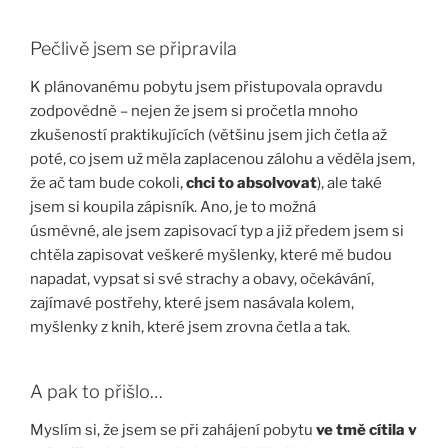
Pečlivě jsem se připravila
K plánovanému pobytu jsem přistupovala opravdu
zodpovědně – nejen že jsem si pročetla mnoho
zkušeností praktikujících (většinu jsem jich četla až
poté, co jsem už měla zaplacenou zálohu a věděla jsem,
že ač tam bude cokoli,
chci to absolvovat
), ale také
jsem si koupila zápisník. Ano, je to možná
úsměvné, ale jsem zapisovací typ a již předem jsem si
chtěla zapisovat veškeré myšlenky, které mě budou
napadat, vypsat si své strachy a obavy, očekávání,
zajímavé postřehy, které jsem nasávala kolem,
myšlenky z knih, které jsem zrovna četla a tak.
A pak to přišlo…
Myslím si, že jsem se při zahájení pobytu
ve tmě cítila v