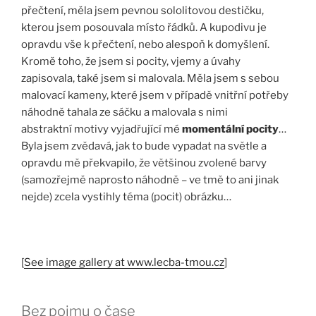
přečtení, měla jsem pevnou sololitovou destičku,
kterou jsem posouvala místo řádků. A kupodivu je
opravdu vše k přečtení, nebo alespoň k domyšlení.
Kromě toho, že jsem si pocity, vjemy a úvahy
zapisovala, také jsem si malovala. Měla jsem s sebou
malovací kameny, které jsem v případě vnitřní potřeby
náhodně tahala ze sáčku a malovala s nimi
abstraktní motivy vyjadřující mé
momentální pocity
…
Byla jsem zvědavá, jak to bude vypadat na světle a
opravdu mě překvapilo, že většinou zvolené barvy
(samozřejmě naprosto náhodně – ve tmě to ani jinak
nejde) zcela vystihly téma (pocit) obrázku…
[
See image gallery at www.lecba-tmou.cz
]
Bez pojmu o čase