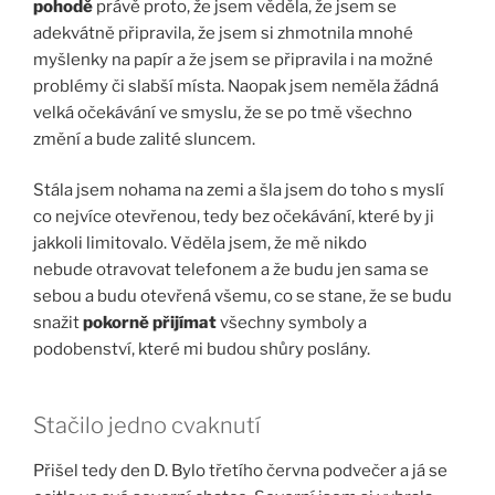
pohodě
právě proto, že jsem věděla, že jsem se
adekvátně připravila, že jsem si zhmotnila mnohé
myšlenky na papír a že jsem se připravila i na možné
problémy či slabší místa. Naopak jsem neměla žádná
velká očekávání ve smyslu, že se po tmě všechno
změní a bude zalité sluncem.
Stála jsem nohama na zemi a šla jsem do toho s myslí
co nejvíce otevřenou, tedy bez očekávání, které by ji
jakkoli limitovalo. Věděla jsem, že mě nikdo
nebude otravovat telefonem a že budu jen sama se
sebou a budu otevřená všemu, co se stane, že se budu
snažit
pokorně přijímat
všechny symboly a
podobenství, které mi budou shůry poslány.
Stačilo jedno cvaknutí
Přišel tedy den D. Bylo třetího června podvečer a já se