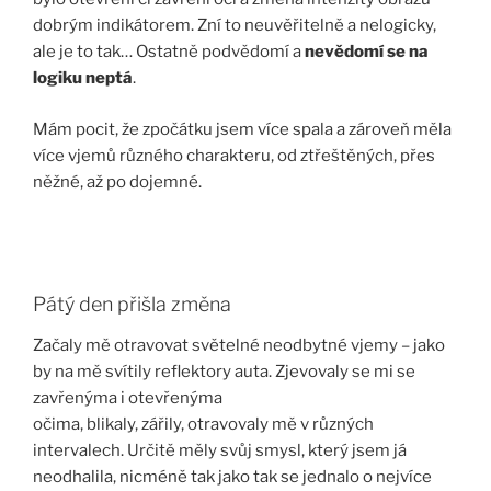
dobrým indikátorem. Zní to neuvěřitelně a nelogicky,
ale je to tak… Ostatně podvědomí a
nevědomí se na
logiku neptá
.
Mám pocit, že zpočátku jsem více spala a zároveň měla
více vjemů různého charakteru, od ztřeštěných, přes
něžné, až po dojemné.
Pátý den přišla změna
Začaly mě otravovat světelné neodbytné vjemy – jako
by na mě svítily reflektory auta. Zjevovaly se mi se
zavřenýma i otevřenýma
očima, blikaly, zářily, otravovaly mě v různých
intervalech. Určitě měly svůj smysl, který jsem já
neodhalila, nicméně tak jako tak se jednalo o nejvíce