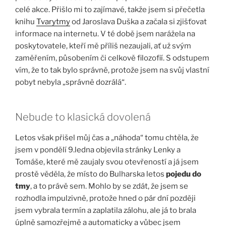
celé akce. Přišlo mi to zajímavé, takže jsem si přečetla
knihu
Tvarytmy
od Jaroslava Duška a začala si zjišťovat
informace na internetu. V té době jsem narážela na
poskytovatele, kteří mě příliš nezaujali, ať už svým
zaměřením, působením či celkově filozofií. S odstupem
vím, že to tak bylo správně, protože jsem na svůj vlastní
pobyt nebyla „správně dozrálá“.
Nebude to klasická dovolená
Letos však přišel můj čas a „náhoda“ tomu chtěla, že
jsem v pondělí 9.ledna objevila stránky Lenky a
Tomáše, které mě zaujaly svou otevřeností a já jsem
prostě věděla, že místo do Bulharska letos
pojedu do
tmy
, a to právě sem. Mohlo by se zdát, že jsem se
rozhodla impulzivně, protože hned o pár dní později
jsem vybrala termín a zaplatila zálohu, ale já to brala
úplně samozřejmě a automaticky a vůbec jsem