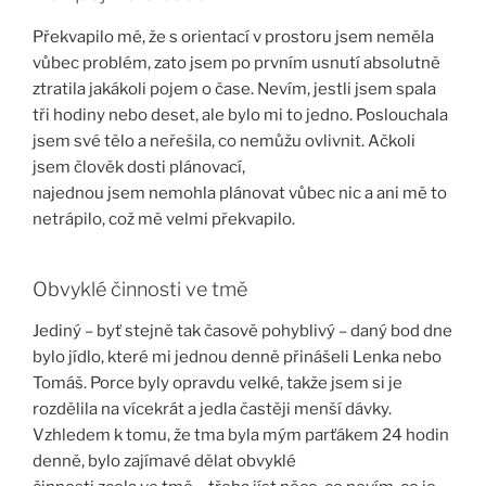
Překvapilo mě, že s orientací v prostoru jsem neměla
vůbec problém, zato jsem po prvním usnutí absolutně
ztratila jakákoli pojem o čase. Nevím, jestli jsem spala
tři hodiny nebo deset, ale bylo mi to jedno. Poslouchala
jsem své tělo a neřešila, co nemůžu ovlivnit. Ačkoli
jsem člověk dosti plánovací,
najednou jsem nemohla plánovat vůbec nic a ani mě to
netrápilo, což mě velmi překvapilo.
Obvyklé činnosti ve tmě
Jediný – byť stejně tak časově pohyblivý – daný bod dne
bylo jídlo, které mi jednou denně přinášeli Lenka nebo
Tomáš. Porce byly opravdu velké, takže jsem si je
rozdělila na vícekrát a jedla častěji menší dávky.
Vzhledem k tomu, že tma byla mým parťákem 24 hodin
denně, bylo zajímavé dělat obvyklé