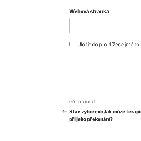
Webová stránka
Uložit do prohlížeče jméno
Navigace
Předchozí
PŘEDCHOZÍ
pro
příspěvek
Stav vyhoření: Jak může terap
při jeho překonání?
příspěvek