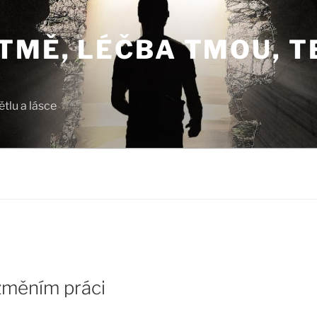
TMĚ, LÉČBA TMOU, T
tlu a lásce
změním práci