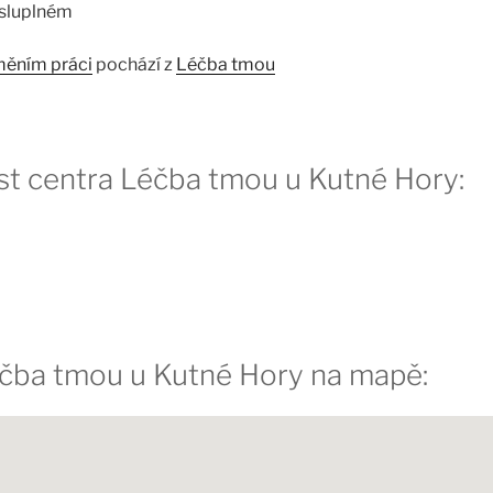
ysluplném
měním práci
pochází z
Léčba tmou
st centra Léčba tmou u Kutné Hory:
éčba tmou u Kutné Hory na mapě: