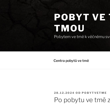
Přejít
k
POBYT VE 
obsahu
webu
TMOU
Pobytem ve tmě k věčnému svě
Centra pobytů ve tmě
PUBLIKOVÁNO
28.12.2024
OD
POBYTVETME
Po pobytu ve tmě 