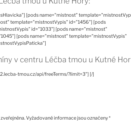
 Léčba tmou u Kutné Hory:
sHlavicka"] [pods name="mistnost" template="mistnostVyp
ost" template="mistnostVypis" id="1456"] [pods
istnostVypis" id="1033"] [pods name="mistnost"
"1045"] [pods name="mistnost" template="mistnostVypis"
istnostVypisPaticka"]
rmíny v centru Léčba tmou u Kutné Hor
2.lecba-tmou.cz/api/freeTerms/?limit=3"] [/]
zveřejněna.
Vyžadované informace jsou označeny
*