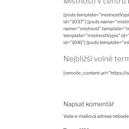
Místnosti v centru
[pods template="mistnostVypi
id="1037"] [pods name="mistn
name="mistnost" template="m
template="mistnostVypis" id=
id="1041"] [pods template="m
Nejbližší volné te
[remote_content url="https://is
Napsat komentář
Vaše e-mailová adresa nebude 