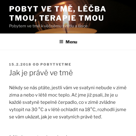
Přejít
POBYT VE TMĚ, LÉČBA
k
TMOU, TERAPIE TMOU
obsahu
webu
Pobytem ve tmě k věčnému světlu a lásce
Menu
PUBLIKOVÁNO
15.2.2018
OD
POBYTVETME
Jak je právě ve tmě
Někdy se nás ptáte, jestli vám ve svatyni nebude v zimě
zima a nebo v létě moc teplo. Ač jme již psali, že je u
každé
svatyně
tepelné čerpadlo, co v zimě zvládne
vytopit na 30 °C a v létě ochladit na 18°C, rozhodli jsme
se vám ukázat, jak je ve svatyních právě teď.