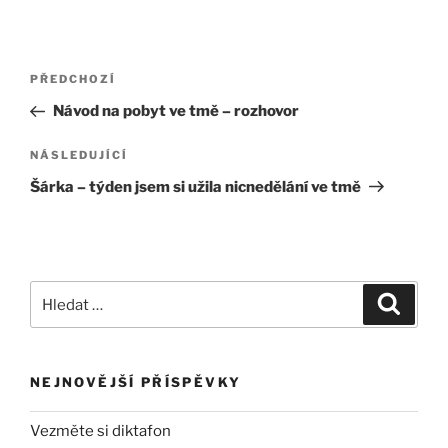
Navigace
Předchozí
PŘEDCHOZÍ
pro
příspěvek
Návod na pobyt ve tmě – rozhovor
příspěvek
Následující
NÁSLEDUJÍCÍ
příspěvek
Šárka – týden jsem si užila nicnedělání ve tmě
Hledat:
Hledán
NEJNOVĚJŠÍ PŘÍSPĚVKY
Vezměte si diktafon