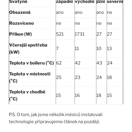
Svatyně
západní
východní
jižní
severní
Obsazená
ano
ano
ano
ne
Rozsvíceno
ne
ne
ne
ne
Příkon (W)
521
1731
27
27
Včerejší spotřeba
7
11
10
13
(kW)
Teplota v boileru (°C)
62
42
43
24
Teplota v místnosti
25
23
24
18
(°C)
Teplota v chodbě
15
16
18
15
(°C)
P.S. O tom, jak jsme několik měsíců instalovali
technologie připravujeme článek na později.